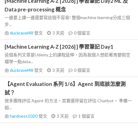
[Machine Learning A-Z [2026] ] 學習筆記 Day2 ML 及
Data pre-processing 概念
一邊要上課一邊還要寫這個不容易! 整個machine learning分成三個
步...
由
duckravel48
發文
3 天前
0
個留言
[Machine Learning A-Z [2026] ] 學習筆記 Day1
這個系列文章是Udemy上的課程延伸，因為我個人想趁著育嬰假空
檔學一點data...
由
duckravel48
發文
3 天前
0
個留言
【Agent Evaluation 系列 1/6】Agent 到底該怎麼測
試？
很多團隊評估 Agent 的方法，其實還停留在評估 Chatbot。 準備一
組...
由
hardness1020
發文
3 天前
1
個留言