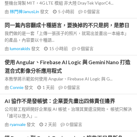
整機台灣製 MIT，4G LTE 模組 非大陸 DrayTek VigorC4...
由
林門神JanusLin
發文
5 小時前
0
個留言
同一篇內容翻成十種語言，要換掉的不只是詞，是節日
我們做的是一套「上傳一張孩子的照片，就寫出並畫出一本繪本」
的產品，內容要以十種語...
由
lumorakids
發文
15 小時前
0
個留言
使用 Angular、Firebase AI Logic 與 Gemini Nano 打造
混合式影像分析應用程式
本教學將示範如何使用 Angular、Firebase AI Logic 與 G...
由
Connie
發文
1 天前
0
個留言
AI 協作不是發帳號：企業要先畫出四條責任邊界
公司替工程師開好企業版 AI 帳號，治理其實還沒開始。 帳號只解決
「誰可以登入」...
由
ryanvale
發文
2 天前
0
個留言