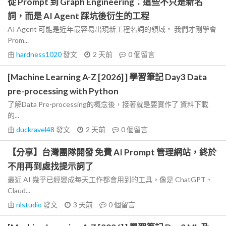
從 Prompt 到 Graph Engineering：這些不只是新名
詞，而是 AI Agent 踩坑後衍生的工程
AI Agent 可能是近年最容易出現新工程名詞的領域。 我們才剛學會
Prom...
由
hardness1020
發文
2 天前
0
個留言
[Machine Learning A-Z [2026] ] 學習筆記 Day3 Data
pre-processing with Python
了解Data Pre-processing的概念後，接著就是要實作了 資料下載
的...
由
duckravel48
發文
2 天前
0
個留言
【分享】台灣團隊開發 免費 AI Prompt 管理網站，終於
不用再到處找提示詞了
最近 AI 幾乎已經變成每天工作都會用到的工具。像是 ChatGPT、
Claud...
由
nlstudio
發文
3 天前
0
個留言