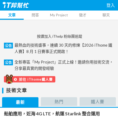
登入
文章
問答
My Project
徵才
聊天
按讚加入 iThelp 粉絲團追蹤
最熱血的技術盛事，連續 30 天的修煉【2026 iThome 鐵
公告
人賽】8 月 1 日賽事正式開啟！
全新專區「My Project」正式上線！邀請你用技術交流，
公告
分享最真實的開發經驗
前往 iThome鐵人賽
技術文章
熱門
鐵人賽
最新
船舶應用，近海 4G LTE，航運 Starlink 整合運用