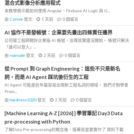
混合式影像分析應用程式
本教學將示範如何使用 Angular、Firebase AI Logic 與 G...
由
Connie
發文
1 天前
0
個留言
AI 協作不是發帳號：企業要先畫出四條責任邊界
公司替工程師開好企業版 AI 帳號，治理其實還沒開始。 帳號只解決
「誰可以登入」...
由
ryanvale
發文
2 天前
0
個留言
從 Prompt 到 Graph Engineering：這些不只是新名
詞，而是 AI Agent 踩坑後衍生的工程
AI Agent 可能是近年最容易出現新工程名詞的領域。 我們才剛學會
Prom...
由
hardness1020
發文
2 天前
0
個留言
[Machine Learning A-Z [2026] ] 學習筆記 Day3 Data
pre-processing with Python
了解Data Pre-processing的概念後，接著就是要實作了 資料下載