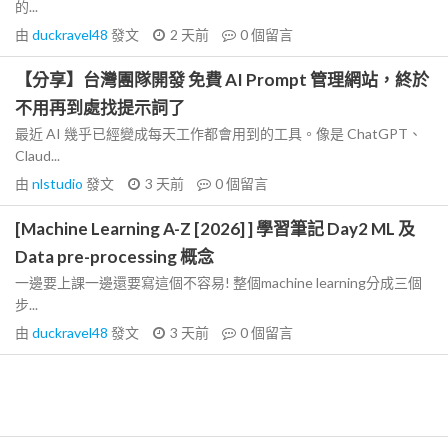
的...
由
duckravel48
發文
2 天前
0
個留言
【分享】台灣團隊開發 免費 AI Prompt 管理網站，終於
不用再到處找提示詞了
最近 AI 幾乎已經變成每天工作都會用到的工具。像是 ChatGPT、
Claud...
由
nlstudio
發文
3 天前
0
個留言
[Machine Learning A-Z [2026] ] 學習筆記 Day2 ML 及
Data pre-processing 概念
一邊要上課一邊還要寫這個不容易! 整個machine learning分成三個
步...
由
duckravel48
發文
3 天前
0
個留言