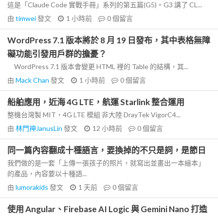
這是「Claude Code 實戰手冊」系列的第五篇(G5)。G3 講了 CL...
由
timwei
發文
1 小時前
0
個留言
WordPress 7.1 版本將於 8 月 19 日發布，其中表格無障
礙功能引發用戶群的擔憂？
WordPress 7.1 版本會變更 HTML 裡的 Table 的結構，其...
由
Mack Chan
發文
1 小時前
0
個留言
船舶應用，近海 4G LTE，航運 Starlink 整合運用
整機台灣製 MIT，4G LTE 模組 非大陸 DrayTek VigorC4...
由
林門神JanusLin
發文
12 小時前
0
個留言
同一篇內容翻成十種語言，要換掉的不只是詞，是節日
我們做的是一套「上傳一張孩子的照片，就寫出並畫出一本繪本」
的產品，內容要以十種語...
由
lumorakids
發文
1 天前
0
個留言
使用 Angular、Firebase AI Logic 與 Gemini Nano 打造