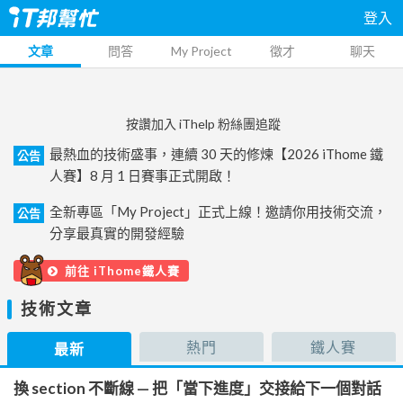
登入
文章
問答
My Project
徵才
聊天
按讚加入 iThelp 粉絲團追蹤
最熱血的技術盛事，連續 30 天的修煉【2026 iThome 鐵
公告
人賽】8 月 1 日賽事正式開啟！
全新專區「My Project」正式上線！邀請你用技術交流，
公告
分享最真實的開發經驗
前往 iThome鐵人賽
技術文章
熱門
鐵人賽
最新
換 section 不斷線 — 把「當下進度」交接給下一個對話