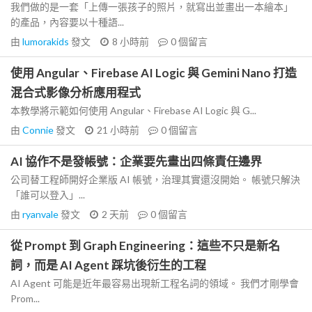
我們做的是一套「上傳一張孩子的照片，就寫出並畫出一本繪本」
的產品，內容要以十種語...
由
lumorakids
發文
8 小時前
0
個留言
使用 Angular、Firebase AI Logic 與 Gemini Nano 打造
混合式影像分析應用程式
本教學將示範如何使用 Angular、Firebase AI Logic 與 G...
由
Connie
發文
21 小時前
0
個留言
AI 協作不是發帳號：企業要先畫出四條責任邊界
公司替工程師開好企業版 AI 帳號，治理其實還沒開始。 帳號只解決
「誰可以登入」...
由
ryanvale
發文
2 天前
0
個留言
從 Prompt 到 Graph Engineering：這些不只是新名
詞，而是 AI Agent 踩坑後衍生的工程
AI Agent 可能是近年最容易出現新工程名詞的領域。 我們才剛學會
Prom...