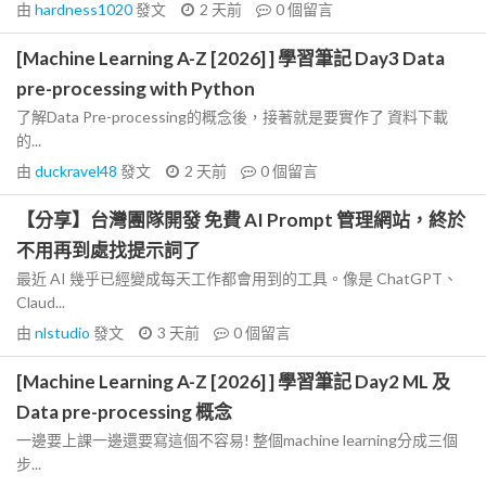
由
hardness1020
發文
2 天前
0
個留言
[Machine Learning A-Z [2026] ] 學習筆記 Day3 Data
pre-processing with Python
了解Data Pre-processing的概念後，接著就是要實作了 資料下載
的...
由
duckravel48
發文
2 天前
0
個留言
【分享】台灣團隊開發 免費 AI Prompt 管理網站，終於
不用再到處找提示詞了
最近 AI 幾乎已經變成每天工作都會用到的工具。像是 ChatGPT、
Claud...
由
nlstudio
發文
3 天前
0
個留言
[Machine Learning A-Z [2026] ] 學習筆記 Day2 ML 及
Data pre-processing 概念
一邊要上課一邊還要寫這個不容易! 整個machine learning分成三個
步...