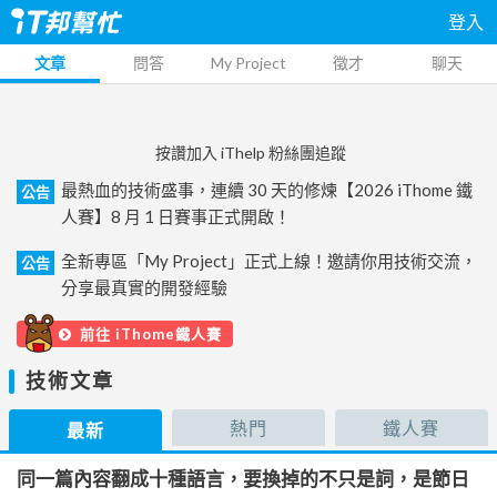
登入
文章
問答
My Project
徵才
聊天
按讚加入 iThelp 粉絲團追蹤
最熱血的技術盛事，連續 30 天的修煉【2026 iThome 鐵
公告
人賽】8 月 1 日賽事正式開啟！
全新專區「My Project」正式上線！邀請你用技術交流，
公告
分享最真實的開發經驗
前往 iThome鐵人賽
技術文章
熱門
鐵人賽
最新
同一篇內容翻成十種語言，要換掉的不只是詞，是節日