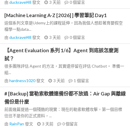
由
duckravel48
發文
3 天前
0
個留言
[Machine Learning A-Z [2026] ] 學習筆記 Day1
這個系列文章是Udemy上的課程延伸，因為我個人想趁著育嬰假空
檔學一點data...
由
duckravel48
發文
3 天前
0
個留言
【Agent Evaluation 系列 1/6】Agent 到底該怎麼測
試？
很多團隊評估 Agent 的方法，其實還停留在評估 Chatbot。 準備一
組...
由
hardness1020
發文
3 天前
1
個留言
# [Backup] 當勒索軟體連備份都不放過：Air Gap 與離線
備份是什麼
前面幾篇提過一個殘酷的現實：現在的勒索軟體攻擊，第一個目標
往往不是你的正式資料，...
由
RainPan
發文
3 天前
0
個留言