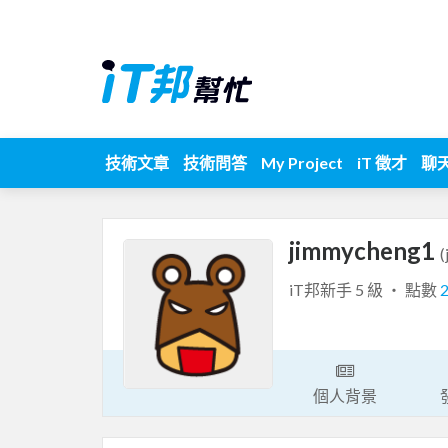
技術文章
技術問答
My Project
iT 徵才
聊
jimmycheng1
(
iT邦新手 5 級 ‧ 點數
個人背景