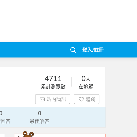
登入/註冊
4711
0
人
累計瀏覽數
在追蹤
站內簡訊
追蹤
0
0
請回答
最佳解答