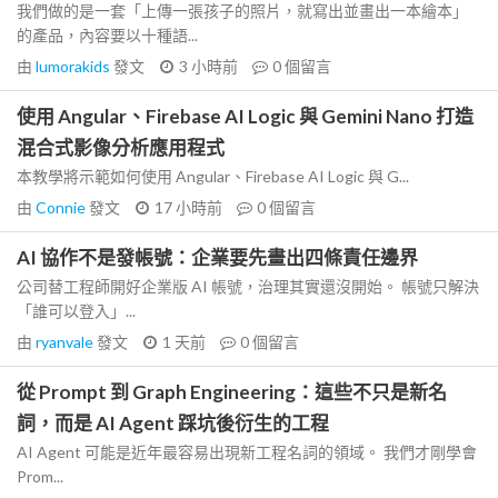
我們做的是一套「上傳一張孩子的照片，就寫出並畫出一本繪本」
的產品，內容要以十種語...
由
lumorakids
發文
3 小時前
0
個留言
使用 Angular、Firebase AI Logic 與 Gemini Nano 打造
混合式影像分析應用程式
本教學將示範如何使用 Angular、Firebase AI Logic 與 G...
由
Connie
發文
17 小時前
0
個留言
AI 協作不是發帳號：企業要先畫出四條責任邊界
公司替工程師開好企業版 AI 帳號，治理其實還沒開始。 帳號只解決
「誰可以登入」...
由
ryanvale
發文
1 天前
0
個留言
從 Prompt 到 Graph Engineering：這些不只是新名
詞，而是 AI Agent 踩坑後衍生的工程
AI Agent 可能是近年最容易出現新工程名詞的領域。 我們才剛學會
Prom...