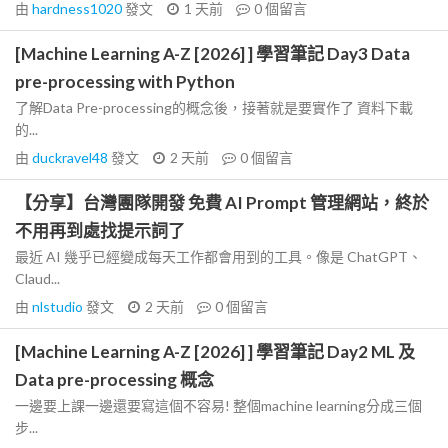
由
hardness1020
發文
1 天前
0
個留言
[Machine Learning A-Z [2026] ] 學習筆記 Day3 Data
pre-processing with Python
了解Data Pre-processing的概念後，接著就是要實作了 資料下載
的...
由
duckravel48
發文
2 天前
0
個留言
【分享】台灣團隊開發 免費 AI Prompt 管理網站，終於
不用再到處找提示詞了
最近 AI 幾乎已經變成每天工作都會用到的工具。像是 ChatGPT、
Claud...
由
nlstudio
發文
2 天前
0
個留言
[Machine Learning A-Z [2026] ] 學習筆記 Day2 ML 及
Data pre-processing 概念
一邊要上課一邊還要寫這個不容易! 整個machine learning分成三個
步...