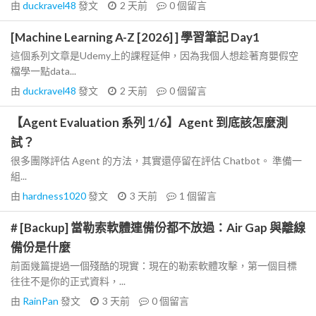
由
duckravel48
發文
2 天前
0
個留言
[Machine Learning A-Z [2026] ] 學習筆記 Day1
這個系列文章是Udemy上的課程延伸，因為我個人想趁著育嬰假空
檔學一點data...
由
duckravel48
發文
2 天前
0
個留言
【Agent Evaluation 系列 1/6】Agent 到底該怎麼測
試？
很多團隊評估 Agent 的方法，其實還停留在評估 Chatbot。 準備一
組...
由
hardness1020
發文
3 天前
1
個留言
# [Backup] 當勒索軟體連備份都不放過：Air Gap 與離線
備份是什麼
前面幾篇提過一個殘酷的現實：現在的勒索軟體攻擊，第一個目標
往往不是你的正式資料，...
由
RainPan
發文
3 天前
0
個留言