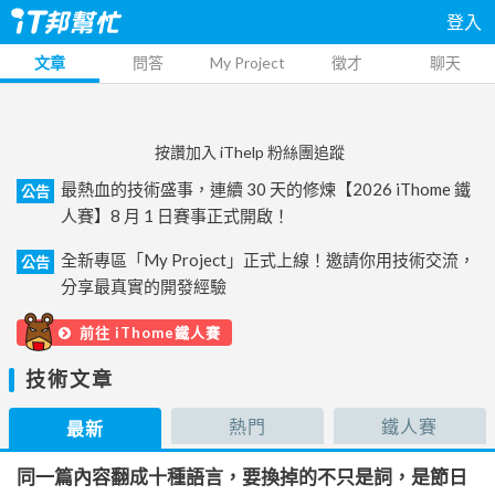
登入
文章
問答
My Project
徵才
聊天
按讚加入 iThelp 粉絲團追蹤
最熱血的技術盛事，連續 30 天的修煉【2026 iThome 鐵
公告
人賽】8 月 1 日賽事正式開啟！
全新專區「My Project」正式上線！邀請你用技術交流，
公告
分享最真實的開發經驗
前往 iThome鐵人賽
技術文章
熱門
鐵人賽
最新
同一篇內容翻成十種語言，要換掉的不只是詞，是節日