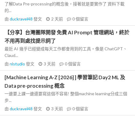
了解Data Pre-processing的概念後，接著就是要實作了 資料下載
的...
由
duckravel48
發文
2 天前
0
個留言
【分享】台灣團隊開發 免費 AI Prompt 管理網站，終於
不用再到處找提示詞了
最近 AI 幾乎已經變成每天工作都會用到的工具。像是 ChatGPT、
Claud...
由
nlstudio
發文
3 天前
0
個留言
[Machine Learning A-Z [2026] ] 學習筆記 Day2 ML 及
Data pre-processing 概念
一邊要上課一邊還要寫這個不容易! 整個machine learning分成三個
步...
由
duckravel48
發文
3 天前
0
個留言