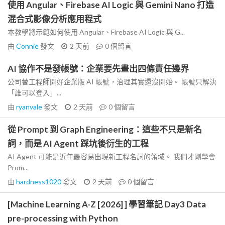
使用 Angular、Firebase AI Logic 與 Gemini Nano 打造
混合式影像分析應用程式
本教學將示範如何使用 Angular、Firebase AI Logic 與 G...
由
Connie
發文
2 天前
0
個留言
AI 協作不是發帳號：企業要先畫出四條責任邊界
公司替工程師開好企業版 AI 帳號，治理其實還沒開始。 帳號只解決
「誰可以登入」...
由
ryanvale
發文
2 天前
0
個留言
從 Prompt 到 Graph Engineering：這些不只是新名
詞，而是 AI Agent 踩坑後衍生的工程
AI Agent 可能是近年最容易出現新工程名詞的領域。 我們才剛學會
Prom...
由
hardness1020
發文
2 天前
0
個留言
[Machine Learning A-Z [2026] ] 學習筆記 Day3 Data
pre-processing with Python