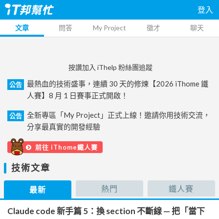
登入
文章
問答
My Project
徵才
聊天
按讚加入 iThelp 粉絲團追蹤
最熱血的技術盛事，連續 30 天的修煉【2026 iThome 鐵
公告
人賽】8 月 1 日賽事正式開啟！
全新專區「My Project」正式上線！邀請你用技術交流，
公告
分享最真實的開發經驗
前往 iThome鐵人賽
技術文章
熱門
鐵人賽
最新
Claude code 新手篇 5：換 section 不斷線 — 把「當下