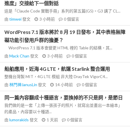
進度」交接給下一個對話
這是「Claude Code 實戰手冊」系列的第五篇(G5)。G3 講了 CL...
由
timwei
發文
3 小時前
0
個留言
WordPress 7.1 版本將於 8 月 19 日發布，其中表格無障
礙功能引發用戶群的擔憂？
WordPress 7.1 版本會變更 HTML 裡的 Table 的結構，其...
由
Mack Chan
發文
3 小時前
0
個留言
船舶應用，近海 4G LTE，航運 Starlink 整合運用
整機台灣製 MIT，4G LTE 模組 非大陸 DrayTek VigorC4...
由
林門神JanusLin
發文
14 小時前
0
個留言
同一篇內容翻成十種語言，要換掉的不只是詞，是節日
我們做的是一套「上傳一張孩子的照片，就寫出並畫出一本繪本」
的產品，內容要以十種語...
由
lumorakids
發文
1 天前
0
個留言