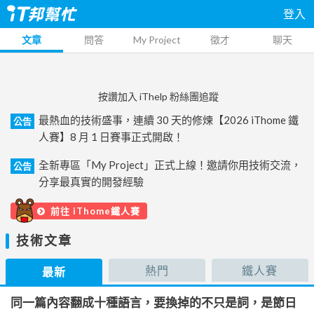
登入
文章
問答
My Project
徵才
聊天
按讚加入 iThelp 粉絲團追蹤
最熱血的技術盛事，連續 30 天的修煉【2026 iThome 鐵
公告
人賽】8 月 1 日賽事正式開啟！
全新專區「My Project」正式上線！邀請你用技術交流，
公告
分享最真實的開發經驗
前往 iThome鐵人賽
技術文章
熱門
鐵人賽
最新
同一篇內容翻成十種語言，要換掉的不只是詞，是節日