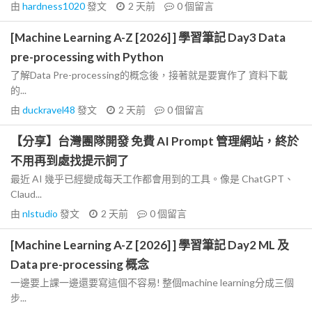
由
hardness1020
發文
2 天前
0
個留言
[Machine Learning A-Z [2026] ] 學習筆記 Day3 Data
pre-processing with Python
了解Data Pre-processing的概念後，接著就是要實作了 資料下載
的...
由
duckravel48
發文
2 天前
0
個留言
【分享】台灣團隊開發 免費 AI Prompt 管理網站，終於
不用再到處找提示詞了
最近 AI 幾乎已經變成每天工作都會用到的工具。像是 ChatGPT、
Claud...
由
nlstudio
發文
2 天前
0
個留言
[Machine Learning A-Z [2026] ] 學習筆記 Day2 ML 及
Data pre-processing 概念
一邊要上課一邊還要寫這個不容易! 整個machine learning分成三個
步...