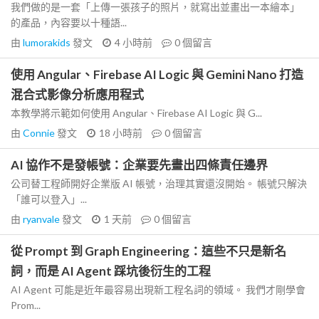
我們做的是一套「上傳一張孩子的照片，就寫出並畫出一本繪本」
的產品，內容要以十種語...
由
lumorakids
發文
4 小時前
0
個留言
使用 Angular、Firebase AI Logic 與 Gemini Nano 打造
混合式影像分析應用程式
本教學將示範如何使用 Angular、Firebase AI Logic 與 G...
由
Connie
發文
18 小時前
0
個留言
AI 協作不是發帳號：企業要先畫出四條責任邊界
公司替工程師開好企業版 AI 帳號，治理其實還沒開始。 帳號只解決
「誰可以登入」...
由
ryanvale
發文
1 天前
0
個留言
從 Prompt 到 Graph Engineering：這些不只是新名
詞，而是 AI Agent 踩坑後衍生的工程
AI Agent 可能是近年最容易出現新工程名詞的領域。 我們才剛學會
Prom...