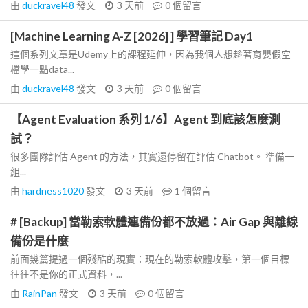
由
duckravel48
發文
3 天前
0
個留言
[Machine Learning A-Z [2026] ] 學習筆記 Day1
這個系列文章是Udemy上的課程延伸，因為我個人想趁著育嬰假空
檔學一點data...
由
duckravel48
發文
3 天前
0
個留言
【Agent Evaluation 系列 1/6】Agent 到底該怎麼測
試？
很多團隊評估 Agent 的方法，其實還停留在評估 Chatbot。 準備一
組...
由
hardness1020
發文
3 天前
1
個留言
# [Backup] 當勒索軟體連備份都不放過：Air Gap 與離線
備份是什麼
前面幾篇提過一個殘酷的現實：現在的勒索軟體攻擊，第一個目標
往往不是你的正式資料，...
由
RainPan
發文
3 天前
0
個留言