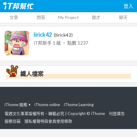
登入
文章
問答
My Project
徵才
聊天
lirick42
(
lirick42
)
iT邦新手
1
級 ‧ 點數
1237
鐵人檔案
iThome 服務
iThome online
iThome Learning
電週文化事業版權所有、轉載必究 | Copyright © iThome
刊登廣告
服務信箱
隱私權聲明與會員使用條款