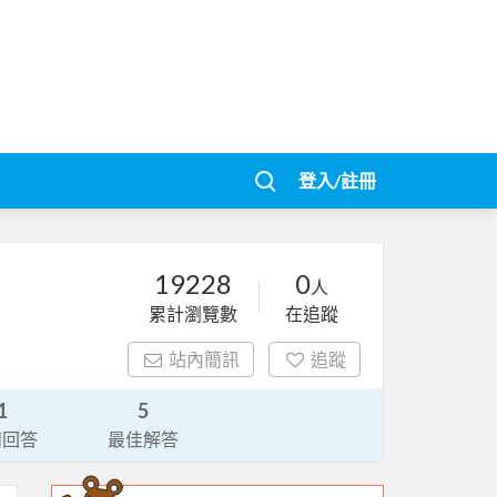
登入/註冊
19228
0
人
累計瀏覽數
在追蹤
站內簡訊
追蹤
1
5
請回答
最佳解答