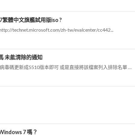
7繁體中文旗艦試用版iso ?
p://technet.microsoft.com/zh-tw/evalcenter/cc442...
 木馬 未能清除的通知
病毒碼5509版本確定為誤判，請將病毒碼更新成5510版本即可 或是直接將該檔案列入排除名單 只有WinXP SP3會受影響 XP SP2 Win7皆正常
Windows 7 嗎？