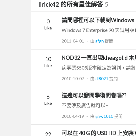
lirick42 的所有最佳解答
5
請問哪裡可以下載到Windows 
0
Like
Windows 7 Enterprise 90 天試用版 htt
2011-04-01
‧ 由
afgn
提問
NOD32 一直出現kheagol.d
10
Like
2010-10-07
‧ 由
dl8021
提問
這邊可以發問學術問卷嗎??
6
Like
不要涉及廣告就可以~
2010-04-19
‧ 由
ghw1010
提問
可以在 40 G 的 USB HD 上安裝 
22