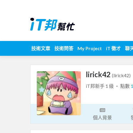
技術文章
技術問答
My Project
iT 徵才
聊
lirick42
(lirick42)
iT邦新手 1 級 ‧ 點數
個人背景