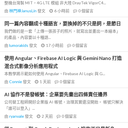
整機台灣製 MIT，4G LTE 模組 非大陸 DrayTek VigorC4...
由
林門神JanusLin
發文
6 小時前
0
個留言
同一篇內容翻成十種語言，要換掉的不只是詞，是節日
我們做的是一套「上傳一張孩子的照片，就寫出並畫出一本繪本」
的產品，內容要以十種語...
由
lumorakids
發文
17 小時前
0
個留言
使用 Angular、Firebase AI Logic 與 Gemini Nano 打造
混合式影像分析應用程式
本教學將示範如何使用 Angular、Firebase AI Logic 與 G...
由
Connie
發文
1 天前
0
個留言
AI 協作不是發帳號：企業要先畫出四條責任邊界
公司替工程師開好企業版 AI 帳號，治理其實還沒開始。 帳號只解決
「誰可以登入」...
由
ryanvale
發文
2 天前
0
個留言