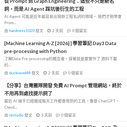
從 Prompt 到 Graph Engineering：這些不只是新名
詞，而是 AI Agent 踩坑後衍生的工程
AI Agent 可能是近年最容易出現新工程名詞的領域。 我們才剛學會
Prom...
由
hardness1020
發文
2 天前
0
個留言
[Machine Learning A-Z [2026] ] 學習筆記 Day3 Data
pre-processing with Python
了解Data Pre-processing的概念後，接著就是要實作了 資料下載
的...
由
duckravel48
發文
2 天前
0
個留言
【分享】台灣團隊開發 免費 AI Prompt 管理網站，終於
不用再到處找提示詞了
最近 AI 幾乎已經變成每天工作都會用到的工具。像是 ChatGPT、
Claud...
由
nlstudio
發文
3 天前
0
個留言