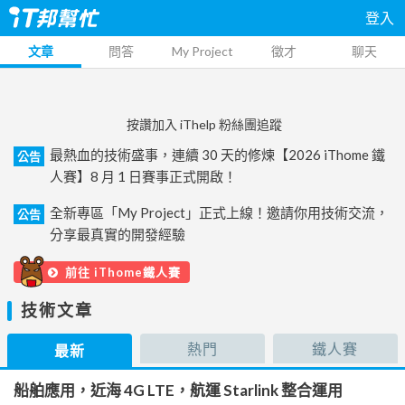
登入
文章
問答
My Project
徵才
聊天
按讚加入 iThelp 粉絲團追蹤
最熱血的技術盛事，連續 30 天的修煉【2026 iThome 鐵
公告
人賽】8 月 1 日賽事正式開啟！
全新專區「My Project」正式上線！邀請你用技術交流，
公告
分享最真實的開發經驗
前往 iThome鐵人賽
技術文章
熱門
鐵人賽
最新
船舶應用，近海 4G LTE，航運 Starlink 整合運用