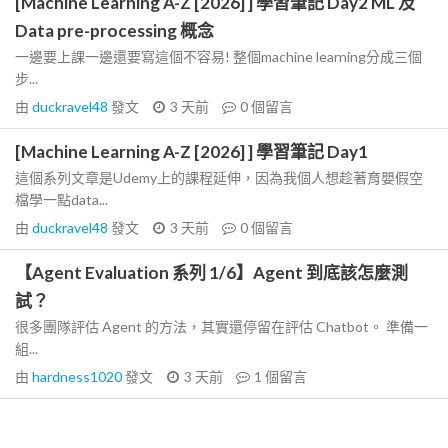
[Machine Learning A-Z [2026] ] 學習筆記 Day2 ML 及
Data pre-processing 概念
一邊要上課一邊還要寫這個不容易! 整個machine learning分成三個
步...
由
duckravel48
發文
3 天前
0
個留言
[Machine Learning A-Z [2026] ] 學習筆記 Day1
這個系列文章是Udemy上的課程延伸，因為我個人想趁著育嬰假空
檔學一點data...
由
duckravel48
發文
3 天前
0
個留言
【Agent Evaluation 系列 1/6】Agent 到底該怎麼測
試？
很多團隊評估 Agent 的方法，其實還停留在評估 Chatbot。 準備一
組...
由
hardness1020
發文
3 天前
1
個留言