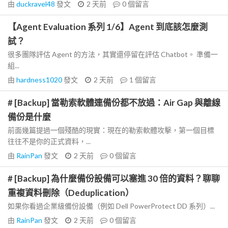
由
duckravel48
發文
2 天前
0
個留言
【Agent Evaluation 系列 1/6】Agent 到底該怎麼測
試？
很多團隊評估 Agent 的方法，其實還停留在評估 Chatbot。 準備一
組...
由
hardness1020
發文
2 天前
1
個留言
# [Backup] 當勒索軟體連備份都不放過：Air Gap 與離線
備份是什麼
前面幾篇提過一個殘酷的現實：現在的勒索軟體攻擊，第一個目標
往往不是你的正式資料，...
由
RainPan
發文
2 天前
0
個留言
# [Backup] 為什麼備份設備可以塞進 30 倍的資料？聊聊
重複資料刪除（Deduplication）
如果你看過企業級備份設備（例如 Dell PowerProtect DD 系列）...
由
RainPan
發文
2 天前
0
個留言