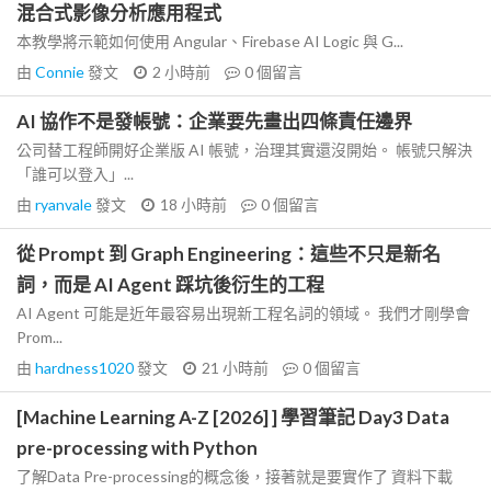
混合式影像分析應用程式
本教學將示範如何使用 Angular、Firebase AI Logic 與 G...
由
Connie
發文
2 小時前
0
個留言
AI 協作不是發帳號：企業要先畫出四條責任邊界
公司替工程師開好企業版 AI 帳號，治理其實還沒開始。 帳號只解決
「誰可以登入」...
由
ryanvale
發文
18 小時前
0
個留言
從 Prompt 到 Graph Engineering：這些不只是新名
詞，而是 AI Agent 踩坑後衍生的工程
AI Agent 可能是近年最容易出現新工程名詞的領域。 我們才剛學會
Prom...
由
hardness1020
發文
21 小時前
0
個留言
[Machine Learning A-Z [2026] ] 學習筆記 Day3 Data
pre-processing with Python
了解Data Pre-processing的概念後，接著就是要實作了 資料下載