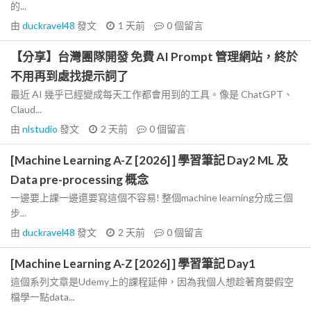
的...
由
duckravel48
發文
1 天前
0
個留言
【分享】台灣團隊開發 免費 AI Prompt 管理網站，終於
不用再到處找提示詞了
最近 AI 幾乎已經變成每天工作都會用到的工具。像是 ChatGPT、
Claud...
由
nlstudio
發文
2 天前
0
個留言
[Machine Learning A-Z [2026] ] 學習筆記 Day2 ML 及
Data pre-processing 概念
一邊要上課一邊還要寫這個不容易! 整個machine learning分成三個
步...
由
duckravel48
發文
2 天前
0
個留言
[Machine Learning A-Z [2026] ] 學習筆記 Day1
這個系列文章是Udemy上的課程延伸，因為我個人想趁著育嬰假空
檔學一點data...