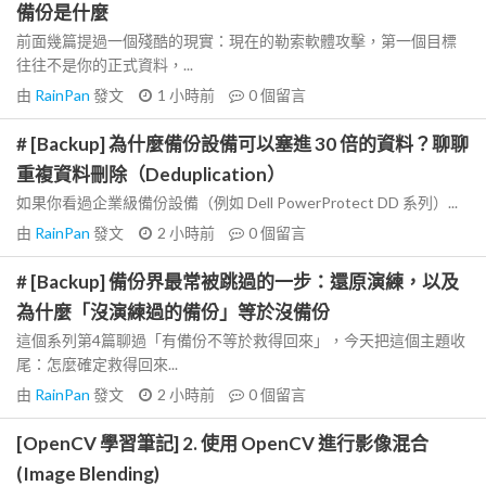
備份是什麼
前面幾篇提過一個殘酷的現實：現在的勒索軟體攻擊，第一個目標
往往不是你的正式資料，...
由
RainPan
發文
1 小時前
0
個留言
# [Backup] 為什麼備份設備可以塞進 30 倍的資料？聊聊
重複資料刪除（Deduplication）
如果你看過企業級備份設備（例如 Dell PowerProtect DD 系列）...
由
RainPan
發文
2 小時前
0
個留言
# [Backup] 備份界最常被跳過的一步：還原演練，以及
為什麼「沒演練過的備份」等於沒備份
這個系列第4篇聊過「有備份不等於救得回來」，今天把這個主題收
尾：怎麼確定救得回來...
由
RainPan
發文
2 小時前
0
個留言
[OpenCV 學習筆記] 2. 使用 OpenCV 進行影像混合
(Image Blending)