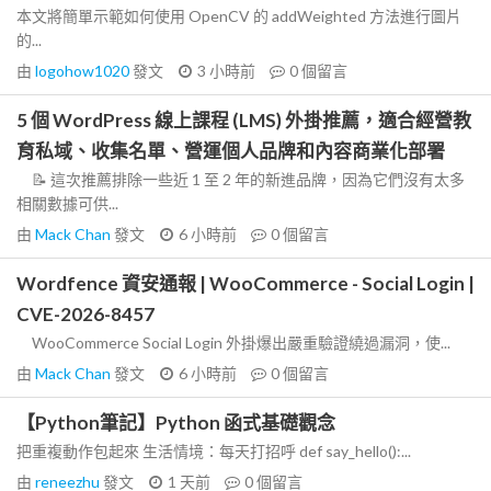
本文將簡單示範如何使用 OpenCV 的 addWeighted 方法進行圖片
的...
由
logohow1020
發文
3 小時前
0
個留言
5 個 WordPress 線上課程 (LMS) 外掛推薦，適合經營教
育私域、收集名單、營運個人品牌和內容商業化部署
📝 這次推薦排除一些近 1 至 2 年的新進品牌，因為它們沒有太多
相關數據可供...
由
Mack Chan
發文
6 小時前
0
個留言
Wordfence 資安通報 | WooCommerce - Social Login |
CVE-2026-8457
WooCommerce Social Login 外掛爆出嚴重驗證繞過漏洞，使...
由
Mack Chan
發文
6 小時前
0
個留言
【Python筆記】Python 函式基礎觀念
把重複動作包起來 生活情境：每天打招呼 def say_hello():...
由
reneezhu
發文
1 天前
0
個留言