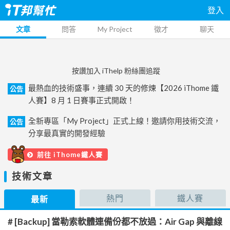
登入
文章
問答
My Project
徵才
聊天
按讚加入 iThelp 粉絲團追蹤
最熱血的技術盛事，連續 30 天的修煉【2026 iThome 鐵
公告
人賽】8 月 1 日賽事正式開啟！
全新專區「My Project」正式上線！邀請你用技術交流，
公告
分享最真實的開發經驗
前往 iThome鐵人賽
技術文章
熱門
鐵人賽
最新
# [Backup] 當勒索軟體連備份都不放過：Air Gap 與離線