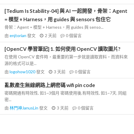
[Tedium Is Stability-04] 與 AI 一起開發，骨架：Agent
= 模型 + Harness，用 guides 與 sensors 包住它
骨架：Agent = 模型 + Harness，用 guides 與 senso...
由
enjtorian
發文
2 天前
0
個留言
[OpenCV 學習筆記] 1. 如何使用 OpenCV 讀取圖片?
在使用 OpenCV 套件時，最重要的第一步就是讀取資料，而資料來
源的格式可以是...
由
logohow1020
發文
3 天前
0
個留言
亂數產生無線網路上網密碼 wifi pin code
密碼開通有時效性, 如1~3個月 密碼使用後,有時效性, 如1~7天. 同組
密...
由
林門神JanusLin
發文
3 天前
0
個留言