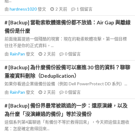
組...
由
hardness1020
發文
2 天前
1
個留言
# [Backup] 當勒索軟體連備份都不放過：Air Gap 與離線
備份是什麼
前面幾篇提過一個殘酷的現實：現在的勒索軟體攻擊，第一個目標
往往不是你的正式資料，...
由
RainPan
發文
2 天前
0
個留言
# [Backup] 為什麼備份設備可以塞進 30 倍的資料？聊聊
重複資料刪除（Deduplication）
如果你看過企業級備份設備（例如 Dell PowerProtect DD 系列）...
由
RainPan
發文
2 天前
0
個留言
# [Backup] 備份界最常被跳過的一步：還原演練，以及
為什麼「沒演練過的備份」等於沒備份
這個系列第4篇聊過「有備份不等於救得回來」，今天把這個主題收
尾：怎麼確定救得回來...