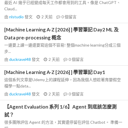
最近 AI 幾乎已經變成每天工作都會用到的工具。像是 ChatGPT、
Claud...
由
nlstudio
發文
2 天前
0
個留言
[Machine Learning A-Z [2026] ] 學習筆記 Day2 ML 及
Data pre-processing 概念
一邊要上課一邊還要寫這個不容易! 整個machine learning分成三個
步...
由
duckravel48
發文
2 天前
0
個留言
[Machine Learning A-Z [2026] ] 學習筆記 Day1
這個系列文章是Udemy上的課程延伸，因為我個人想趁著育嬰假空
檔學一點data...
由
duckravel48
發文
2 天前
0
個留言
【Agent Evaluation 系列 1/6】Agent 到底該怎麼測
試？
很多團隊評估 Agent 的方法，其實還停留在評估 Chatbot。 準備一