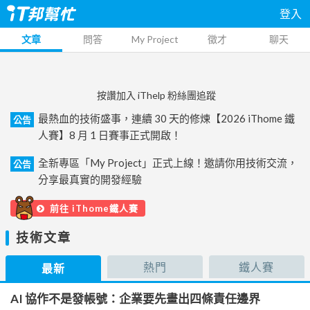
登入
文章
問答
My Project
徵才
聊天
按讚加入 iThelp 粉絲團追蹤
最熱血的技術盛事，連續 30 天的修煉【2026 iThome 鐵
公告
人賽】8 月 1 日賽事正式開啟！
全新專區「My Project」正式上線！邀請你用技術交流，
公告
分享最真實的開發經驗
前往 iThome鐵人賽
技術文章
熱門
鐵人賽
最新
AI 協作不是發帳號：企業要先畫出四條責任邊界