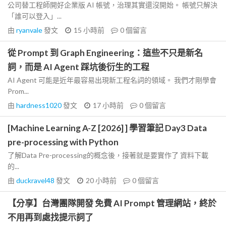
公司替工程師開好企業版 AI 帳號，治理其實還沒開始。 帳號只解決
「誰可以登入」...
由
ryanvale
發文
15 小時前
0
個留言
從 Prompt 到 Graph Engineering：這些不只是新名
詞，而是 AI Agent 踩坑後衍生的工程
AI Agent 可能是近年最容易出現新工程名詞的領域。 我們才剛學會
Prom...
由
hardness1020
發文
17 小時前
0
個留言
[Machine Learning A-Z [2026] ] 學習筆記 Day3 Data
pre-processing with Python
了解Data Pre-processing的概念後，接著就是要實作了 資料下載
的...
由
duckravel48
發文
20 小時前
0
個留言
【分享】台灣團隊開發 免費 AI Prompt 管理網站，終於
不用再到處找提示詞了