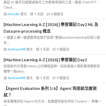
最近 AI 幾乎已經變成每天工作都會用到的工具。像是 ChatGPT、
Claud...
由
nlstudio
發文
1 天前
0
個留言
[Machine Learning A-Z [2026] ] 學習筆記 Day2 ML 及
Data pre-processing 概念
一邊要上課一邊還要寫這個不容易! 整個machine learning分成三個
步...
由
duckravel48
發文
1 天前
0
個留言
[Machine Learning A-Z [2026] ] 學習筆記 Day1
這個系列文章是Udemy上的課程延伸，因為我個人想趁著育嬰假空
檔學一點data...
由
duckravel48
發文
1 天前
0
個留言
【Agent Evaluation 系列 1/6】Agent 到底該怎麼測
試？
很多團隊評估 Agent 的方法，其實還停留在評估 Chatbot。 準備一