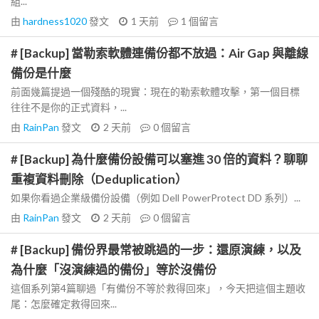
組...
由
hardness1020
發文
1 天前
1
個留言
# [Backup] 當勒索軟體連備份都不放過：Air Gap 與離線
備份是什麼
前面幾篇提過一個殘酷的現實：現在的勒索軟體攻擊，第一個目標
往往不是你的正式資料，...
由
RainPan
發文
2 天前
0
個留言
# [Backup] 為什麼備份設備可以塞進 30 倍的資料？聊聊
重複資料刪除（Deduplication）
如果你看過企業級備份設備（例如 Dell PowerProtect DD 系列）...
由
RainPan
發文
2 天前
0
個留言
# [Backup] 備份界最常被跳過的一步：還原演練，以及
為什麼「沒演練過的備份」等於沒備份
這個系列第4篇聊過「有備份不等於救得回來」，今天把這個主題收
尾：怎麼確定救得回來...