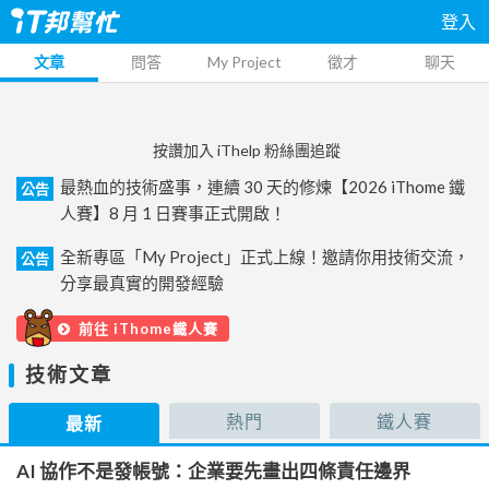
登入
文章
問答
My Project
徵才
聊天
按讚加入 iThelp 粉絲團追蹤
最熱血的技術盛事，連續 30 天的修煉【2026 iThome 鐵
公告
人賽】8 月 1 日賽事正式開啟！
全新專區「My Project」正式上線！邀請你用技術交流，
公告
分享最真實的開發經驗
前往 iThome鐵人賽
技術文章
熱門
鐵人賽
最新
AI 協作不是發帳號：企業要先畫出四條責任邊界