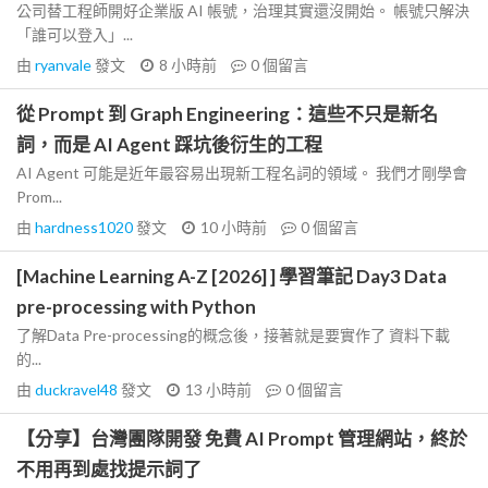
公司替工程師開好企業版 AI 帳號，治理其實還沒開始。 帳號只解決
「誰可以登入」...
由
ryanvale
發文
8 小時前
0
個留言
從 Prompt 到 Graph Engineering：這些不只是新名
詞，而是 AI Agent 踩坑後衍生的工程
AI Agent 可能是近年最容易出現新工程名詞的領域。 我們才剛學會
Prom...
由
hardness1020
發文
10 小時前
0
個留言
[Machine Learning A-Z [2026] ] 學習筆記 Day3 Data
pre-processing with Python
了解Data Pre-processing的概念後，接著就是要實作了 資料下載
的...
由
duckravel48
發文
13 小時前
0
個留言
【分享】台灣團隊開發 免費 AI Prompt 管理網站，終於
不用再到處找提示詞了