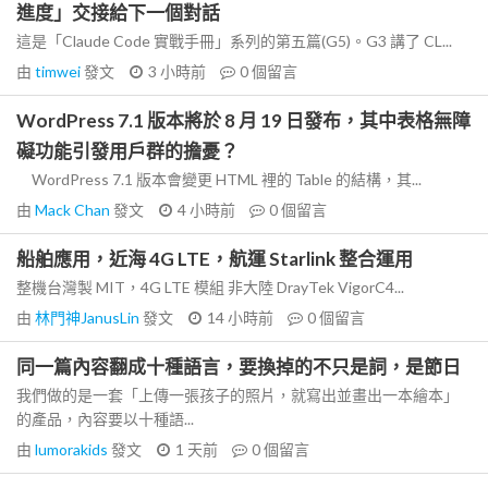
進度」交接給下一個對話
這是「Claude Code 實戰手冊」系列的第五篇(G5)。G3 講了 CL...
由
timwei
發文
3 小時前
0
個留言
WordPress 7.1 版本將於 8 月 19 日發布，其中表格無障
礙功能引發用戶群的擔憂？
WordPress 7.1 版本會變更 HTML 裡的 Table 的結構，其...
由
Mack Chan
發文
4 小時前
0
個留言
船舶應用，近海 4G LTE，航運 Starlink 整合運用
整機台灣製 MIT，4G LTE 模組 非大陸 DrayTek VigorC4...
由
林門神JanusLin
發文
14 小時前
0
個留言
同一篇內容翻成十種語言，要換掉的不只是詞，是節日
我們做的是一套「上傳一張孩子的照片，就寫出並畫出一本繪本」
的產品，內容要以十種語...
由
lumorakids
發文
1 天前
0
個留言