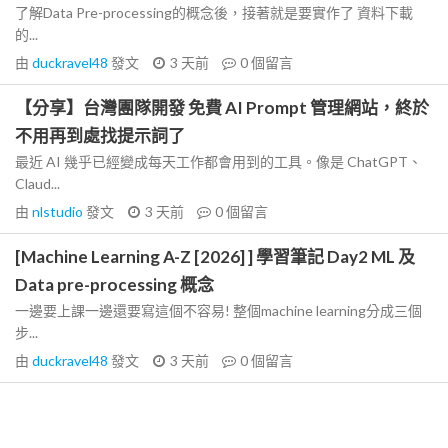
了解Data Pre-processing的概念後，接著就是要實作了 資料下載
的...
由
duckravel48
發文
3 天前
0
個留言
【分享】台灣團隊開發 免費 AI Prompt 管理網站，終於
不用再到處找提示詞了
最近 AI 幾乎已經變成每天工作都會用到的工具。像是 ChatGPT、
Claud...
由
nlstudio
發文
3 天前
0
個留言
[Machine Learning A-Z [2026] ] 學習筆記 Day2 ML 及
Data pre-processing 概念
一邊要上課一邊還要寫這個不容易! 整個machine learning分成三個
步...
由
duckravel48
發文
3 天前
0
個留言