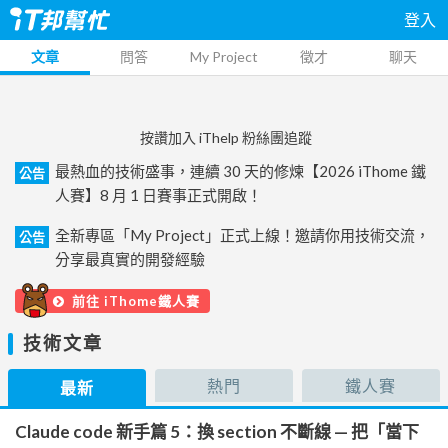
登入
文章
問答
My Project
徵才
聊天
按讚加入 iThelp 粉絲團追蹤
最熱血的技術盛事，連續 30 天的修煉【2026 iThome 鐵
公告
人賽】8 月 1 日賽事正式開啟！
全新專區「My Project」正式上線！邀請你用技術交流，
公告
分享最真實的開發經驗
前往 iThome鐵人賽
技術文章
熱門
鐵人賽
最新
Claude code 新手篇 5：換 section 不斷線 — 把「當下