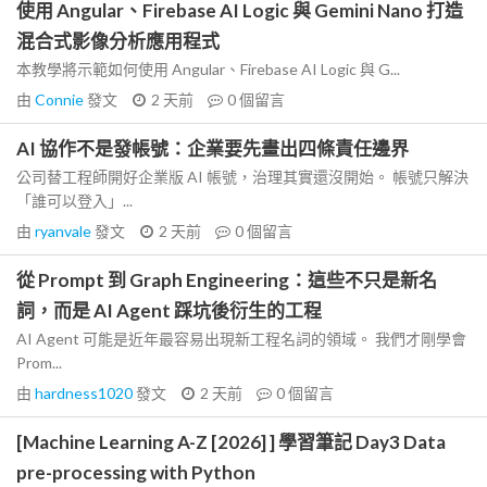
使用 Angular、Firebase AI Logic 與 Gemini Nano 打造
混合式影像分析應用程式
本教學將示範如何使用 Angular、Firebase AI Logic 與 G...
由
Connie
發文
2 天前
0
個留言
AI 協作不是發帳號：企業要先畫出四條責任邊界
公司替工程師開好企業版 AI 帳號，治理其實還沒開始。 帳號只解決
「誰可以登入」...
由
ryanvale
發文
2 天前
0
個留言
從 Prompt 到 Graph Engineering：這些不只是新名
詞，而是 AI Agent 踩坑後衍生的工程
AI Agent 可能是近年最容易出現新工程名詞的領域。 我們才剛學會
Prom...
由
hardness1020
發文
2 天前
0
個留言
[Machine Learning A-Z [2026] ] 學習筆記 Day3 Data
pre-processing with Python