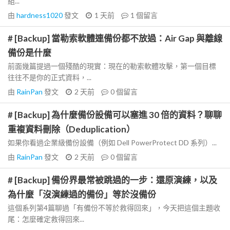
組...
由
hardness1020
發文
1 天前
1
個留言
# [Backup] 當勒索軟體連備份都不放過：Air Gap 與離線
備份是什麼
前面幾篇提過一個殘酷的現實：現在的勒索軟體攻擊，第一個目標
往往不是你的正式資料，...
由
RainPan
發文
2 天前
0
個留言
# [Backup] 為什麼備份設備可以塞進 30 倍的資料？聊聊
重複資料刪除（Deduplication）
如果你看過企業級備份設備（例如 Dell PowerProtect DD 系列）...
由
RainPan
發文
2 天前
0
個留言
# [Backup] 備份界最常被跳過的一步：還原演練，以及
為什麼「沒演練過的備份」等於沒備份
這個系列第4篇聊過「有備份不等於救得回來」，今天把這個主題收
尾：怎麼確定救得回來...