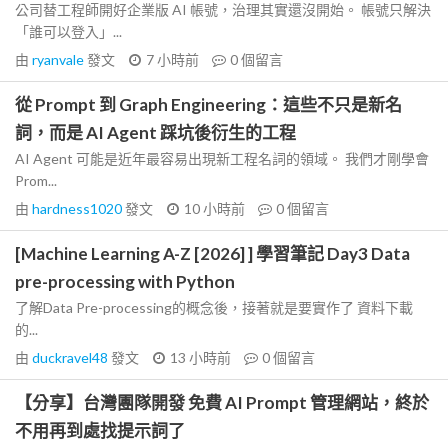
公司替工程師開好企業版 AI 帳號，治理其實還沒開始。 帳號只解決
「誰可以登入」...
由
ryanvale
發文
7 小時前
0
個留言
從 Prompt 到 Graph Engineering：這些不只是新名
詞，而是 AI Agent 踩坑後衍生的工程
AI Agent 可能是近年最容易出現新工程名詞的領域。 我們才剛學會
Prom...
由
hardness1020
發文
10 小時前
0
個留言
[Machine Learning A-Z [2026] ] 學習筆記 Day3 Data
pre-processing with Python
了解Data Pre-processing的概念後，接著就是要實作了 資料下載
的...
由
duckravel48
發文
13 小時前
0
個留言
【分享】台灣團隊開發 免費 AI Prompt 管理網站，終於
不用再到處找提示詞了