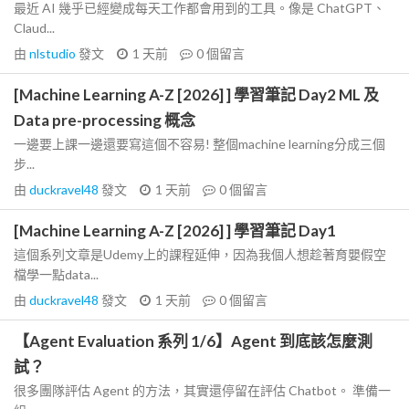
最近 AI 幾乎已經變成每天工作都會用到的工具。像是 ChatGPT、
Claud...
由
nlstudio
發文
1 天前
0
個留言
[Machine Learning A-Z [2026] ] 學習筆記 Day2 ML 及
Data pre-processing 概念
一邊要上課一邊還要寫這個不容易! 整個machine learning分成三個
步...
由
duckravel48
發文
1 天前
0
個留言
[Machine Learning A-Z [2026] ] 學習筆記 Day1
這個系列文章是Udemy上的課程延伸，因為我個人想趁著育嬰假空
檔學一點data...
由
duckravel48
發文
1 天前
0
個留言
【Agent Evaluation 系列 1/6】Agent 到底該怎麼測
試？
很多團隊評估 Agent 的方法，其實還停留在評估 Chatbot。 準備一