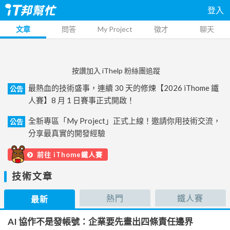
登入
文章
問答
My Project
徵才
聊天
按讚加入 iThelp 粉絲團追蹤
最熱血的技術盛事，連續 30 天的修煉【2026 iThome 鐵
公告
人賽】8 月 1 日賽事正式開啟！
全新專區「My Project」正式上線！邀請你用技術交流，
公告
分享最真實的開發經驗
前往 iThome鐵人賽
技術文章
熱門
鐵人賽
最新
AI 協作不是發帳號：企業要先畫出四條責任邊界