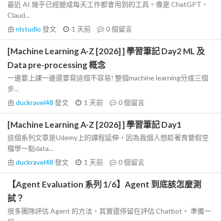
最近 AI 幾乎已經變成每天工作都會用到的工具。像是 ChatGPT、
Claud...
由
nlstudio
發文
1 天前
0
個留言
[Machine Learning A-Z [2026] ] 學習筆記 Day2 ML 及
Data pre-processing 概念
一邊要上課一邊還要寫這個不容易! 整個machine learning分成三個
步...
由
duckravel48
發文
1 天前
0
個留言
[Machine Learning A-Z [2026] ] 學習筆記 Day1
這個系列文章是Udemy上的課程延伸，因為我個人想趁著育嬰假空
檔學一點data...
由
duckravel48
發文
1 天前
0
個留言
【Agent Evaluation 系列 1/6】Agent 到底該怎麼測
試？
很多團隊評估 Agent 的方法，其實還停留在評估 Chatbot。 準備一