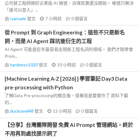
公司替工程師開好企業版 AI 帳號，治理其實還沒開始。 帳號只解決
「誰可以登入」...
由
ryanvale
發文
7 小時前
0
個留言
從 Prompt 到 Graph Engineering：這些不只是新名
詞，而是 AI Agent 踩坑後衍生的工程
AI Agent 可能是近年最容易出現新工程名詞的領域。 我們才剛學會
Prom...
由
hardness1020
發文
10 小時前
0
個留言
[Machine Learning A-Z [2026] ] 學習筆記 Day3 Data
pre-processing with Python
了解Data Pre-processing的概念後，接著就是要實作了 資料下載
的...
由
duckravel48
發文
13 小時前
0
個留言
【分享】台灣團隊開發 免費 AI Prompt 管理網站，終於
不用再到處找提示詞了