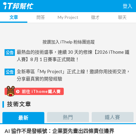
登入
文章
問答
My Project
徵才
聊天
按讚加入 iThelp 粉絲團追蹤
最熱血的技術盛事，連續 30 天的修煉【2026 iThome 鐵
公告
人賽】8 月 1 日賽事正式開啟！
全新專區「My Project」正式上線！邀請你用技術交流，
公告
分享最真實的開發經驗
前往 iThome鐵人賽
技術文章
熱門
鐵人賽
最新
AI 協作不是發帳號：企業要先畫出四條責任邊界