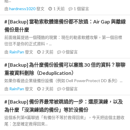
組...
由
hardness1020
發文
1 天前
1
個留言
# [Backup] 當勒索軟體連備份都不放過：Air Gap 與離線
備份是什麼
前面幾篇提過一個殘酷的現實：現在的勒索軟體攻擊，第一個目標
往往不是你的正式資料，...
由
RainPan
發文
2 天前
0
個留言
# [Backup] 為什麼備份設備可以塞進 30 倍的資料？聊聊
重複資料刪除（Deduplication）
如果你看過企業級備份設備（例如 Dell PowerProtect DD 系列）...
由
RainPan
發文
2 天前
0
個留言
# [Backup] 備份界最常被跳過的一步：還原演練，以及
為什麼「沒演練過的備份」等於沒備份
這個系列第4篇聊過「有備份不等於救得回來」，今天把這個主題收
尾：怎麼確定救得回來...