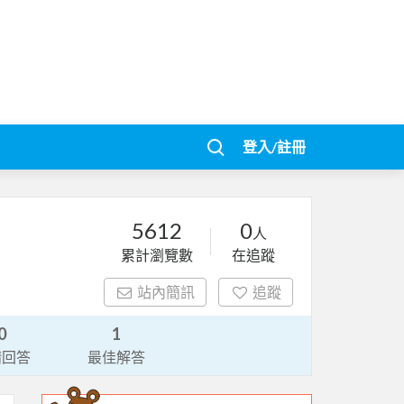
登入/註冊
5612
0
人
累計瀏覽數
在追蹤
站內簡訊
追蹤
0
1
請回答
最佳解答