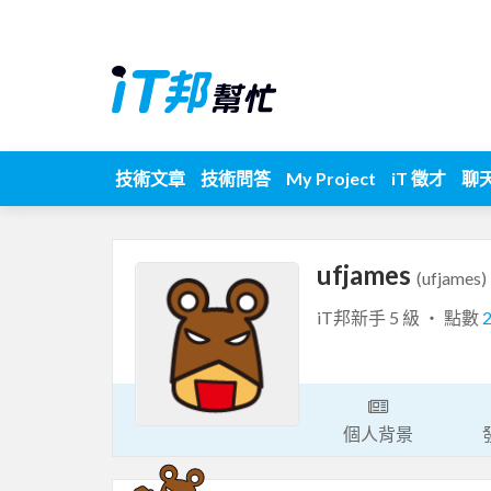
技術文章
技術問答
My Project
iT 徵才
聊
ufjames
(ufjames)
iT邦新手 5 級 ‧ 點數
個人背景