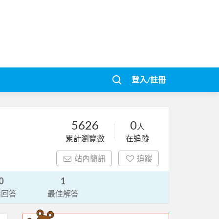
登入/註冊
5626
0
人
累計瀏覽數
在追蹤
站內簡訊
追蹤
0
1
請回答
最佳解答