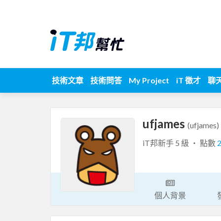
技術文章
技術問答
My Project
iT 徵才
聊
ufjames
(ufjames)
iT邦新手 5 級 ‧ 點數
個人背景