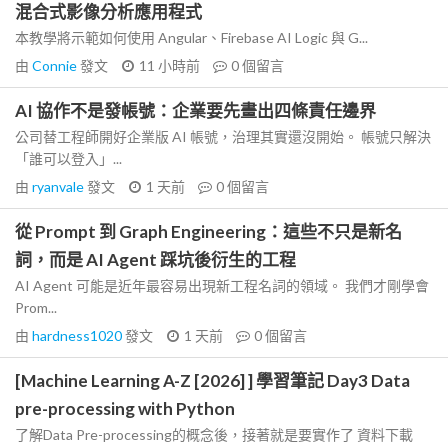
混合式影像分析應用程式
本教學將示範如何使用 Angular、Firebase AI Logic 與 G...
由
Connie
發文
11 小時前
0
個留言
AI 協作不是發帳號：企業要先畫出四條責任邊界
公司替工程師開好企業版 AI 帳號，治理其實還沒開始。 帳號只解決
「誰可以登入」...
由
ryanvale
發文
1 天前
0
個留言
從 Prompt 到 Graph Engineering：這些不只是新名
詞，而是 AI Agent 踩坑後衍生的工程
AI Agent 可能是近年最容易出現新工程名詞的領域。 我們才剛學會
Prom...
由
hardness1020
發文
1 天前
0
個留言
[Machine Learning A-Z [2026] ] 學習筆記 Day3 Data
pre-processing with Python
了解Data Pre-processing的概念後，接著就是要實作了 資料下載