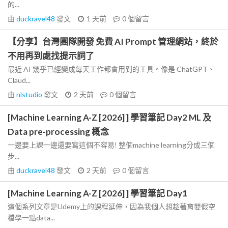
的...
由
duckravel48
發文
1 天前
0
個留言
【分享】台灣團隊開發 免費 AI Prompt 管理網站，終於
不用再到處找提示詞了
最近 AI 幾乎已經變成每天工作都會用到的工具。像是 ChatGPT、
Claud...
由
nlstudio
發文
2 天前
0
個留言
[Machine Learning A-Z [2026] ] 學習筆記 Day2 ML 及
Data pre-processing 概念
一邊要上課一邊還要寫這個不容易! 整個machine learning分成三個
步...
由
duckravel48
發文
2 天前
0
個留言
[Machine Learning A-Z [2026] ] 學習筆記 Day1
這個系列文章是Udemy上的課程延伸，因為我個人想趁著育嬰假空
檔學一點data...