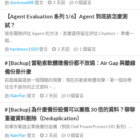
由
duckravel48
發文
2 天前
0
個留言
【Agent Evaluation 系列 1/6】Agent 到底該怎麼測
試？
很多團隊評估 Agent 的方法，其實還停留在評估 Chatbot。 準備一
組...
由
hardness1020
發文
2 天前
1
個留言
# [Backup] 當勒索軟體連備份都不放過：Air Gap 與離線
備份是什麼
前面幾篇提過一個殘酷的現實：現在的勒索軟體攻擊，第一個目標
往往不是你的正式資料，...
由
RainPan
發文
2 天前
0
個留言
# [Backup] 為什麼備份設備可以塞進 30 倍的資料？聊聊
重複資料刪除（Deduplication）
如果你看過企業級備份設備（例如 Dell PowerProtect DD 系列）...
由
RainPan
發文
2 天前
0
個留言