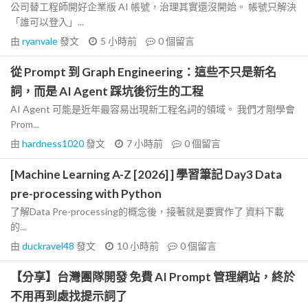
公司替工程師開好企業版 AI 帳號，治理其實還沒開始。 帳號只解決
「誰可以登入」...
由
ryanvale
發文
5 小時前
0
個留言
從 Prompt 到 Graph Engineering：這些不只是新名
詞，而是 AI Agent 踩坑後衍生的工程
AI Agent 可能是近年最容易出現新工程名詞的領域。 我們才剛學會
Prom...
由
hardness1020
發文
7 小時前
0
個留言
[Machine Learning A-Z [2026] ] 學習筆記 Day3 Data
pre-processing with Python
了解Data Pre-processing的概念後，接著就是要實作了 資料下載
的...
由
duckravel48
發文
10 小時前
0
個留言
【分享】台灣團隊開發 免費 AI Prompt 管理網站，終於
不用再到處找提示詞了