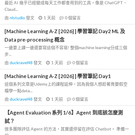
最近 AI 幾乎已經變成每天工作都會用到的工具。像是 ChatGPT、
Claud...
由
nlstudio
發文
1 天前
0
個留言
[Machine Learning A-Z [2026] ] 學習筆記 Day2 ML 及
Data pre-processing 概念
一邊要上課一邊還要寫這個不容易! 整個machine learning分成三個
步...
由
duckravel48
發文
1 天前
0
個留言
[Machine Learning A-Z [2026] ] 學習筆記 Day1
這個系列文章是Udemy上的課程延伸，因為我個人想趁著育嬰假空
檔學一點data...
由
duckravel48
發文
1 天前
0
個留言
【Agent Evaluation 系列 1/6】Agent 到底該怎麼測
試？
很多團隊評估 Agent 的方法，其實還停留在評估 Chatbot。 準備一