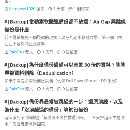
組...
由
hardness1020
發文
1 天前
1
個留言
# [Backup] 當勒索軟體連備份都不放過：Air Gap 與離線
備份是什麼
前面幾篇提過一個殘酷的現實：現在的勒索軟體攻擊，第一個目標
往往不是你的正式資料，...
由
RainPan
發文
1 天前
0
個留言
# [Backup] 為什麼備份設備可以塞進 30 倍的資料？聊聊
重複資料刪除（Deduplication）
如果你看過企業級備份設備（例如 Dell PowerProtect DD 系列）...
由
RainPan
發文
1 天前
0
個留言
# [Backup] 備份界最常被跳過的一步：還原演練，以及
為什麼「沒演練過的備份」等於沒備份
這個系列第4篇聊過「有備份不等於救得回來」，今天把這個主題收
尾：怎麼確定救得回來...