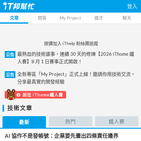
登入
文章
問答
My Project
徵才
聊天
按讚加入 iThelp 粉絲團追蹤
最熱血的技術盛事，連續 30 天的修煉【2026 iThome 鐵
公告
人賽】8 月 1 日賽事正式開啟！
全新專區「My Project」正式上線！邀請你用技術交流，
公告
分享最真實的開發經驗
前往 iThome鐵人賽
技術文章
熱門
鐵人賽
最新
AI 協作不是發帳號：企業要先畫出四條責任邊界