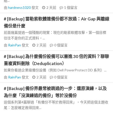
組...
由
hardness1020
發文
2 天前
1
個留言
# [Backup] 當勒索軟體連備份都不放過：Air Gap 與離線
備份是什麼
前面幾篇提過一個殘酷的現實：現在的勒索軟體攻擊，第一個目標
往往不是你的正式資料，...
由
RainPan
發文
2 天前
0
個留言
# [Backup] 為什麼備份設備可以塞進 30 倍的資料？聊聊
重複資料刪除（Deduplication）
如果你看過企業級備份設備（例如 Dell PowerProtect DD 系列）...
由
RainPan
發文
2 天前
0
個留言
# [Backup] 備份界最常被跳過的一步：還原演練，以及
為什麼「沒演練過的備份」等於沒備份
這個系列第4篇聊過「有備份不等於救得回來」，今天把這個主題收
尾：怎麼確定救得回來...