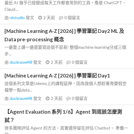
最近 AI 幾乎已經變成每天工作都會用到的工具。像是 ChatGPT、
Claud...
由
nlstudio
發文
2 天前
0
個留言
[Machine Learning A-Z [2026] ] 學習筆記 Day2 ML 及
Data pre-processing 概念
一邊要上課一邊還要寫這個不容易! 整個machine learning分成三個
步...
由
duckravel48
發文
2 天前
0
個留言
[Machine Learning A-Z [2026] ] 學習筆記 Day1
這個系列文章是Udemy上的課程延伸，因為我個人想趁著育嬰假空
檔學一點data...
由
duckravel48
發文
2 天前
0
個留言
【Agent Evaluation 系列 1/6】Agent 到底該怎麼測
試？
很多團隊評估 Agent 的方法，其實還停留在評估 Chatbot。 準備一