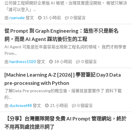
公司替工程師開好企業版 AI 帳號，治理其實還沒開始。 帳號只解決
「誰可以登入」...
由
ryanvale
發文
15 小時前
0
個留言
從 Prompt 到 Graph Engineering：這些不只是新名
詞，而是 AI Agent 踩坑後衍生的工程
AI Agent 可能是近年最容易出現新工程名詞的領域。 我們才剛學會
Prom...
由
hardness1020
發文
18 小時前
0
個留言
[Machine Learning A-Z [2026] ] 學習筆記 Day3 Data
pre-processing with Python
了解Data Pre-processing的概念後，接著就是要實作了 資料下載
的...
由
duckravel48
發文
21 小時前
0
個留言
【分享】台灣團隊開發 免費 AI Prompt 管理網站，終於
不用再到處找提示詞了