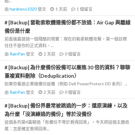
組...
由
hardness1020
發文
1 天前
1
個留言
# [Backup] 當勒索軟體連備份都不放過：Air Gap 與離線
備份是什麼
前面幾篇提過一個殘酷的現實：現在的勒索軟體攻擊，第一個目標
往往不是你的正式資料，...
由
RainPan
發文
2 天前
0
個留言
# [Backup] 為什麼備份設備可以塞進 30 倍的資料？聊聊
重複資料刪除（Deduplication）
如果你看過企業級備份設備（例如 Dell PowerProtect DD 系列）...
由
RainPan
發文
2 天前
0
個留言
# [Backup] 備份界最常被跳過的一步：還原演練，以及
為什麼「沒演練過的備份」等於沒備份
這個系列第4篇聊過「有備份不等於救得回來」，今天把這個主題收
尾：怎麼確定救得回來...