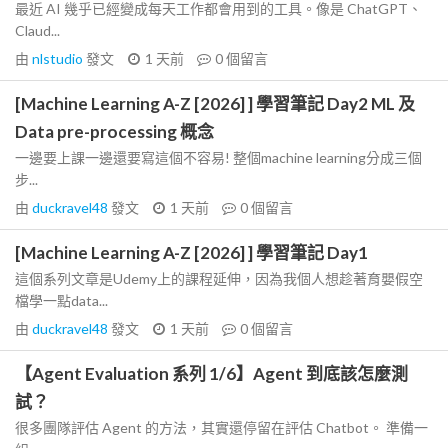
最近 AI 幾乎已經變成每天工作都會用到的工具。像是 ChatGPT、
Claud...
由
nlstudio
發文
1 天前
0
個留言
[Machine Learning A-Z [2026] ] 學習筆記 Day2 ML 及
Data pre-processing 概念
一邊要上課一邊還要寫這個不容易! 整個machine learning分成三個
步...
由
duckravel48
發文
1 天前
0
個留言
[Machine Learning A-Z [2026] ] 學習筆記 Day1
這個系列文章是Udemy上的課程延伸，因為我個人想趁著育嬰假空
檔學一點data...
由
duckravel48
發文
1 天前
0
個留言
【Agent Evaluation 系列 1/6】Agent 到底該怎麼測
試？
很多團隊評估 Agent 的方法，其實還停留在評估 Chatbot。 準備一