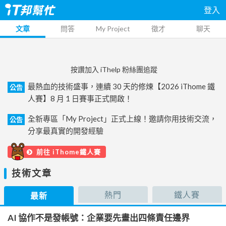
登入
文章
問答
My Project
徵才
聊天
按讚加入 iThelp 粉絲團追蹤
最熱血的技術盛事，連續 30 天的修煉【2026 iThome 鐵
公告
人賽】8 月 1 日賽事正式開啟！
全新專區「My Project」正式上線！邀請你用技術交流，
公告
分享最真實的開發經驗
前往 iThome鐵人賽
技術文章
熱門
鐵人賽
最新
AI 協作不是發帳號：企業要先畫出四條責任邊界