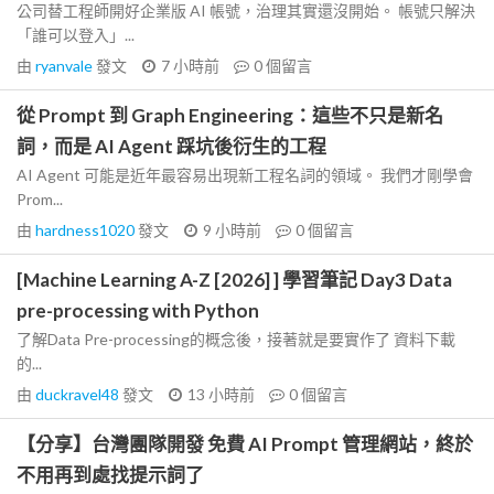
公司替工程師開好企業版 AI 帳號，治理其實還沒開始。 帳號只解決
「誰可以登入」...
由
ryanvale
發文
7 小時前
0
個留言
從 Prompt 到 Graph Engineering：這些不只是新名
詞，而是 AI Agent 踩坑後衍生的工程
AI Agent 可能是近年最容易出現新工程名詞的領域。 我們才剛學會
Prom...
由
hardness1020
發文
9 小時前
0
個留言
[Machine Learning A-Z [2026] ] 學習筆記 Day3 Data
pre-processing with Python
了解Data Pre-processing的概念後，接著就是要實作了 資料下載
的...
由
duckravel48
發文
13 小時前
0
個留言
【分享】台灣團隊開發 免費 AI Prompt 管理網站，終於
不用再到處找提示詞了