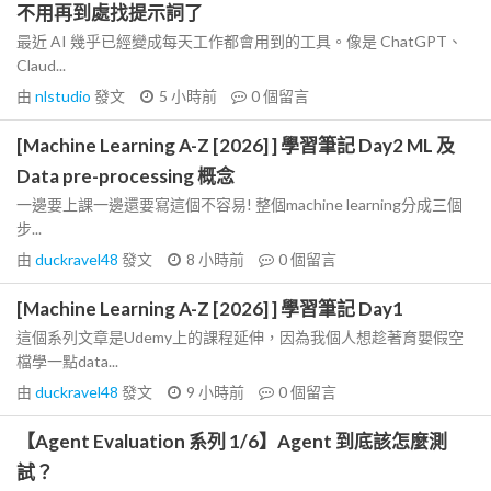
不用再到處找提示詞了
最近 AI 幾乎已經變成每天工作都會用到的工具。像是 ChatGPT、
Claud...
由
nlstudio
發文
5 小時前
0
個留言
[Machine Learning A-Z [2026] ] 學習筆記 Day2 ML 及
Data pre-processing 概念
一邊要上課一邊還要寫這個不容易! 整個machine learning分成三個
步...
由
duckravel48
發文
8 小時前
0
個留言
[Machine Learning A-Z [2026] ] 學習筆記 Day1
這個系列文章是Udemy上的課程延伸，因為我個人想趁著育嬰假空
檔學一點data...
由
duckravel48
發文
9 小時前
0
個留言
【Agent Evaluation 系列 1/6】Agent 到底該怎麼測
試？