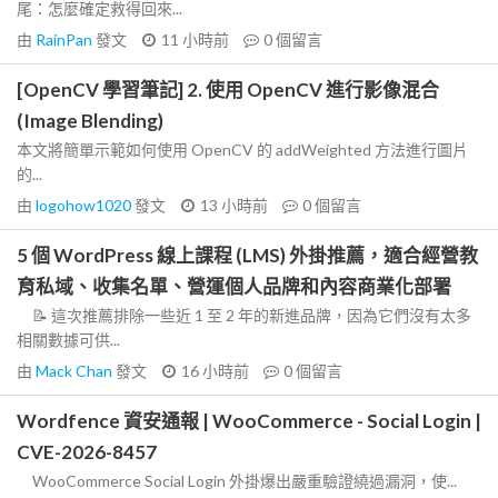
尾：怎麼確定救得回來...
由
RainPan
發文
11 小時前
0
個留言
[OpenCV 學習筆記] 2. 使用 OpenCV 進行影像混合
(Image Blending)
本文將簡單示範如何使用 OpenCV 的 addWeighted 方法進行圖片
的...
由
logohow1020
發文
13 小時前
0
個留言
5 個 WordPress 線上課程 (LMS) 外掛推薦，適合經營教
育私域、收集名單、營運個人品牌和內容商業化部署
📝 這次推薦排除一些近 1 至 2 年的新進品牌，因為它們沒有太多
相關數據可供...
由
Mack Chan
發文
16 小時前
0
個留言
Wordfence 資安通報 | WooCommerce - Social Login |
CVE-2026-8457
WooCommerce Social Login 外掛爆出嚴重驗證繞過漏洞，使...