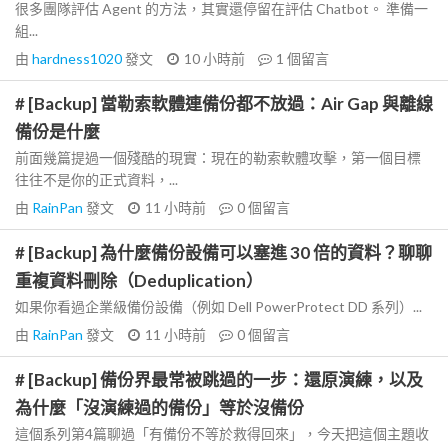
很多團隊評估 Agent 的方法，其實還停留在評估 Chatbot。 準備一
組...
由
hardness1020
發文
10 小時前
1
個留言
# [Backup] 當勒索軟體連備份都不放過：Air Gap 與離線
備份是什麼
前面幾篇提過一個殘酷的現實：現在的勒索軟體攻擊，第一個目標
往往不是你的正式資料，...
由
RainPan
發文
11 小時前
0
個留言
# [Backup] 為什麼備份設備可以塞進 30 倍的資料？聊聊
重複資料刪除（Deduplication）
如果你看過企業級備份設備（例如 Dell PowerProtect DD 系列）...
由
RainPan
發文
11 小時前
0
個留言
# [Backup] 備份界最常被跳過的一步：還原演練，以及
為什麼「沒演練過的備份」等於沒備份
這個系列第4篇聊過「有備份不等於救得回來」，今天把這個主題收