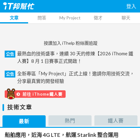
登入
文章
問答
My Project
徵才
聊天
按讚加入 iThelp 粉絲團追蹤
最熱血的技術盛事，連續 30 天的修煉【2026 iThome 鐵
公告
人賽】8 月 1 日賽事正式開啟！
全新專區「My Project」正式上線！邀請你用技術交流，
公告
分享最真實的開發經驗
前往 iThome鐵人賽
技術文章
熱門
鐵人賽
最新
船舶應用，近海 4G LTE，航運 Starlink 整合運用