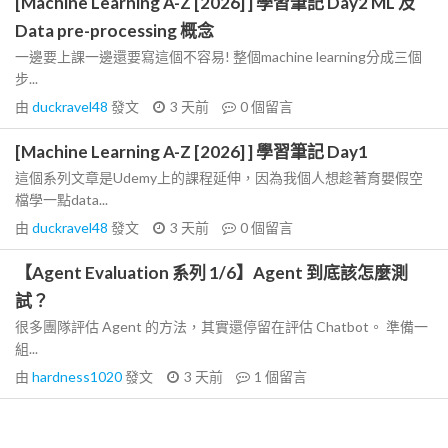
[Machine Learning A-Z [2026] ] 學習筆記 Day2 ML 及
Data pre-processing 概念
一邊要上課一邊還要寫這個不容易! 整個machine learning分成三個
步...
由
duckravel48
發文
3 天前
0
個留言
[Machine Learning A-Z [2026] ] 學習筆記 Day1
這個系列文章是Udemy上的課程延伸，因為我個人想趁著育嬰假空
檔學一點data...
由
duckravel48
發文
3 天前
0
個留言
【Agent Evaluation 系列 1/6】Agent 到底該怎麼測
試？
很多團隊評估 Agent 的方法，其實還停留在評估 Chatbot。 準備一
組...
由
hardness1020
發文
3 天前
1
個留言