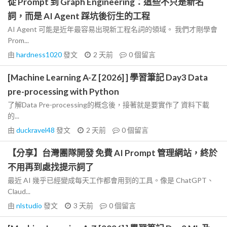
從 Prompt 到 Graph Engineering：這些不只是新名
詞，而是 AI Agent 踩坑後衍生的工程
AI Agent 可能是近年最容易出現新工程名詞的領域。 我們才剛學會
Prom...
由
hardness1020
發文
2 天前
0
個留言
[Machine Learning A-Z [2026] ] 學習筆記 Day3 Data
pre-processing with Python
了解Data Pre-processing的概念後，接著就是要實作了 資料下載
的...
由
duckravel48
發文
2 天前
0
個留言
【分享】台灣團隊開發 免費 AI Prompt 管理網站，終於
不用再到處找提示詞了
最近 AI 幾乎已經變成每天工作都會用到的工具。像是 ChatGPT、
Claud...
由
nlstudio
發文
3 天前
0
個留言