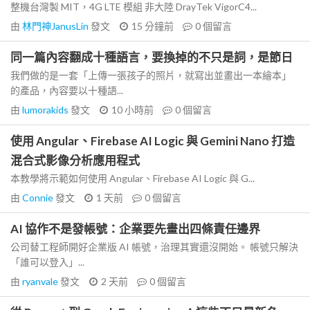
整機台灣製 MIT，4G LTE 模組 非大陸 DrayTek VigorC4...
由
林門神JanusLin
發文
15 分鐘前
0
個留言
同一篇內容翻成十種語言，要換掉的不只是詞，是節日
我們做的是一套「上傳一張孩子的照片，就寫出並畫出一本繪本」
的產品，內容要以十種語...
由
lumorakids
發文
10 小時前
0
個留言
使用 Angular、Firebase AI Logic 與 Gemini Nano 打造
混合式影像分析應用程式
本教學將示範如何使用 Angular、Firebase AI Logic 與 G...
由
Connie
發文
1 天前
0
個留言
AI 協作不是發帳號：企業要先畫出四條責任邊界
公司替工程師開好企業版 AI 帳號，治理其實還沒開始。 帳號只解決
「誰可以登入」...
由
ryanvale
發文
2 天前
0
個留言