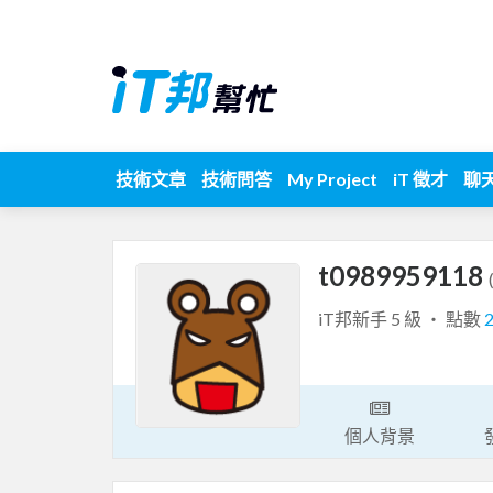
技術文章
技術問答
My Project
iT 徵才
聊
t0989959118
iT邦新手 5 級 ‧ 點數
個人背景