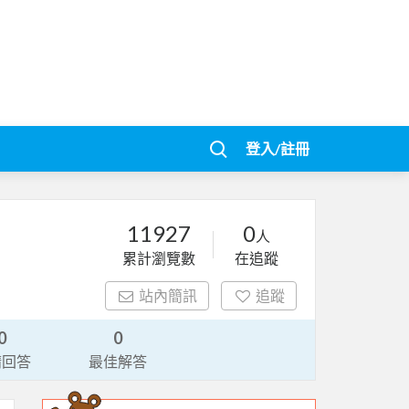
登入/註冊
11927
0
人
累計瀏覽數
在追蹤
站內簡訊
追蹤
0
0
請回答
最佳解答