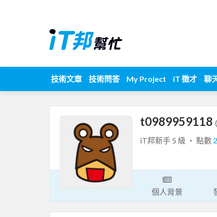
技術文章
技術問答
My Project
iT 徵才
聊
t0989959118
iT邦新手 5 級 ‧ 點數
個人背景