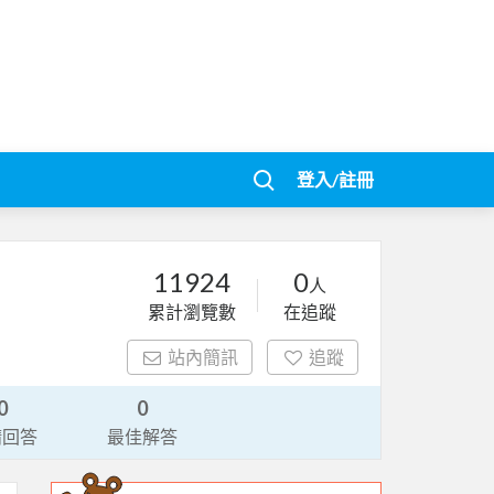
登入/註冊
11924
0
人
累計瀏覽數
在追蹤
站內簡訊
追蹤
0
0
請回答
最佳解答