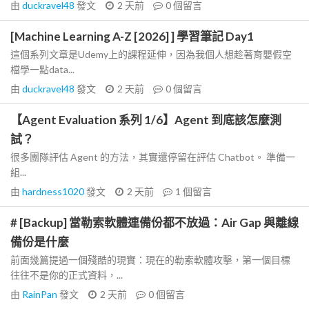
由
duckravel48
發文
2 天前
0
個留言
[Machine Learning A-Z [2026] ] 學習筆記 Day1
這個系列文章是Udemy上的課程延伸，因為我個人想趁著育嬰假空
檔學一點data...
由
duckravel48
發文
2 天前
0
個留言
【Agent Evaluation 系列 1/6】Agent 到底該怎麼測
試？
很多團隊評估 Agent 的方法，其實還停留在評估 Chatbot。 準備一
組...
由
hardness1020
發文
2 天前
1
個留言
# [Backup] 當勒索軟體連備份都不放過：Air Gap 與離線
備份是什麼
前面幾篇提過一個殘酷的現實：現在的勒索軟體攻擊，第一個目標
往往不是你的正式資料，...
由
RainPan
發文
2 天前
0
個留言