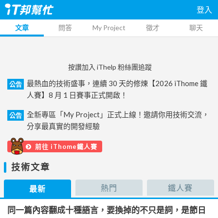
登入
文章
問答
My Project
徵才
聊天
按讚加入 iThelp 粉絲團追蹤
最熱血的技術盛事，連續 30 天的修煉【2026 iThome 鐵
公告
人賽】8 月 1 日賽事正式開啟！
全新專區「My Project」正式上線！邀請你用技術交流，
公告
分享最真實的開發經驗
前往 iThome鐵人賽
技術文章
熱門
鐵人賽
最新
同一篇內容翻成十種語言，要換掉的不只是詞，是節日