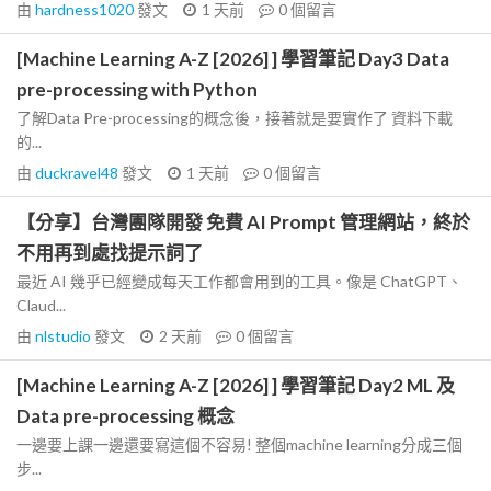
由
hardness1020
發文
1 天前
0
個留言
[Machine Learning A-Z [2026] ] 學習筆記 Day3 Data
pre-processing with Python
了解Data Pre-processing的概念後，接著就是要實作了 資料下載
的...
由
duckravel48
發文
1 天前
0
個留言
【分享】台灣團隊開發 免費 AI Prompt 管理網站，終於
不用再到處找提示詞了
最近 AI 幾乎已經變成每天工作都會用到的工具。像是 ChatGPT、
Claud...
由
nlstudio
發文
2 天前
0
個留言
[Machine Learning A-Z [2026] ] 學習筆記 Day2 ML 及
Data pre-processing 概念
一邊要上課一邊還要寫這個不容易! 整個machine learning分成三個
步...