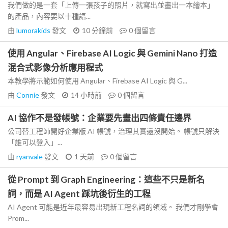
我們做的是一套「上傳一張孩子的照片，就寫出並畫出一本繪本」
的產品，內容要以十種語...
由
lumorakids
發文
10 分鐘前
0
個留言
使用 Angular、Firebase AI Logic 與 Gemini Nano 打造
混合式影像分析應用程式
本教學將示範如何使用 Angular、Firebase AI Logic 與 G...
由
Connie
發文
14 小時前
0
個留言
AI 協作不是發帳號：企業要先畫出四條責任邊界
公司替工程師開好企業版 AI 帳號，治理其實還沒開始。 帳號只解決
「誰可以登入」...
由
ryanvale
發文
1 天前
0
個留言
從 Prompt 到 Graph Engineering：這些不只是新名
詞，而是 AI Agent 踩坑後衍生的工程
AI Agent 可能是近年最容易出現新工程名詞的領域。 我們才剛學會
Prom...