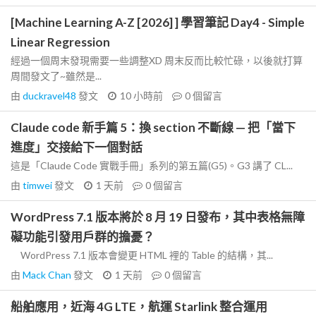
[Machine Learning A-Z [2026] ] 學習筆記 Day4 - Simple
Linear Regression
經過一個周末發現需要一些調整XD 周末反而比較忙碌，以後就打算
周間發文了~雖然是...
由
duckravel48
發文
10 小時前
0
個留言
Claude code 新手篇 5：換 section 不斷線 — 把「當下
進度」交接給下一個對話
這是「Claude Code 實戰手冊」系列的第五篇(G5)。G3 講了 CL...
由
timwei
發文
1 天前
0
個留言
WordPress 7.1 版本將於 8 月 19 日發布，其中表格無障
礙功能引發用戶群的擔憂？
WordPress 7.1 版本會變更 HTML 裡的 Table 的結構，其...
由
Mack Chan
發文
1 天前
0
個留言
船舶應用，近海 4G LTE，航運 Starlink 整合運用