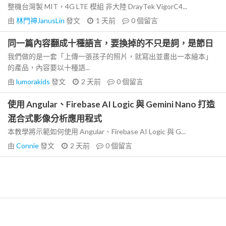
整機台灣製 MIT，4G LTE 模組 非大陸 DrayTek VigorC4...
由
林門神JanusLin
發文
1 天前
0
個留言
同一篇內容翻成十種語言，要換掉的不只是詞，是節日
我們做的是一套「上傳一張孩子的照片，就寫出並畫出一本繪本」
的產品，內容要以十種語...
由
lumorakids
發文
2 天前
0
個留言
使用 Angular、Firebase AI Logic 與 Gemini Nano 打造
混合式影像分析應用程式
本教學將示範如何使用 Angular、Firebase AI Logic 與 G...
由
Connie
發文
2 天前
0
個留言