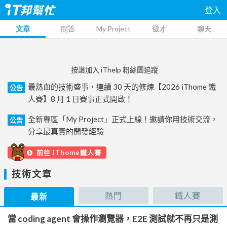
登入
文章
問答
My Project
徵才
聊天
按讚加入 iThelp 粉絲團追蹤
最熱血的技術盛事，連續 30 天的修煉【2026 iThome 鐵
公告
人賽】8 月 1 日賽事正式開啟！
全新專區「My Project」正式上線！邀請你用技術交流，
公告
分享最真實的開發經驗
前往 iThome鐵人賽
技術文章
熱門
鐵人賽
最新
當 coding agent 會操作瀏覽器，E2E 測試就不再只是測