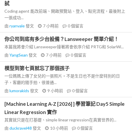
試
Coding agent 能改前端、開啟預覽站、登入、點完流程，最後附上
一張成功...
由
ryanvale
發文
7 小時前
0
個留言
你公司到底有多少台設備？Lansweeper 簡單介紹！
本篇我將會介紹 Lansweeper接著將會依序介紹 PRTG和 SolarWi...
由
YangSean
發文
7 小時前
0
個留言
模型到第七頁就忘了那個孩子
一位媽媽上傳了女兒的一張照片。不是生日也不是什麼特別的日
子，客廳的隨手拍，很普通...
由
lumorakids
發文
9 小時前
0
個留言
[Machine Learning A-Z [2026] ] 學習筆記 Day5 Simple
Linear Regression 實作
其實就只是在打基礎、simple linear regression在真實世界的...
由
duckravel48
發文
10 小時前
0
個留言