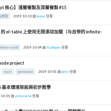
cript 核心】淺層複製及深層複製 #15
角學院
2019-10-10
由
kumo
分享
ui 的 el-table 上使用无限滚动加载（与自带的 infinite-
nfinite-scroll
2019-10-04
由
YuJinpan
分享
e project
react
generator
2019-10-01
由
jerry
分享
SS 基本環境架設與初步教學
-10-01
由
echocarrie
分享