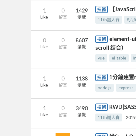
【JavaS
技術
1
0
1429
Like
留言
瀏覽
11th鐵人賽
#六
element-
技術
0
0
8607
Like
留言
瀏覽
scroll 结合）
vue
el-table
i
1分鐘建置nod
技術
1
0
1138
Like
留言
瀏覽
node.js
express
RWD|SA
技術
1
0
3490
Like
留言
瀏覽
11th鐵人賽
2019