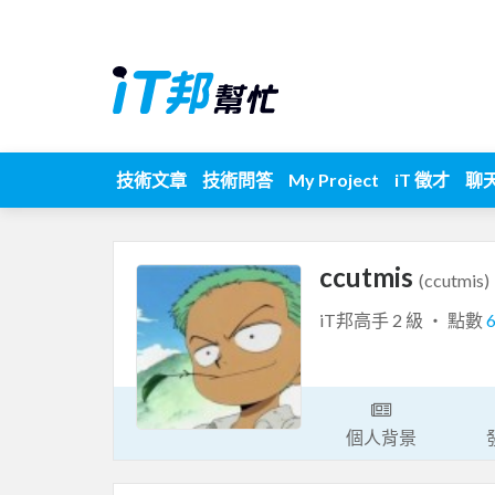
技術文章
技術問答
My Project
iT 徵才
聊
ccutmis
(ccutmis)
iT邦高手 2 級 ‧ 點數
個人背景