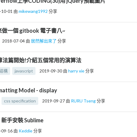
verflow上學CODING(30)用 jQuery預載圖片
-10-01
由
mikewang1992
分享
來做一個 gitbook 電子書八~
2018-07-04
由
居然解出來了
分享
-演算法篇開始!介紹五個常用的演算法
結構
javascript
2019-09-30
由
harry xie
分享
matting Model - display
css specification
2019-09-27
由
RURU Tseng
分享
｜新手安裝 Sublime
-09-16
由
Keddie
分享