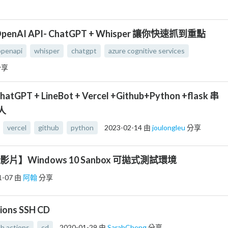
penAI API- ChatGPT + Whisper 讓你快速抓到重點
openapi
whisper
chatgpt
azure cognitive services
分享
hatGPT + LineBot + Vercel +Github+Python +flask 串
人
vercel
github
python
2023-02-14
由
joulongleu
分享
e影片】Windows 10 Sanbox 可拋式測試環境
1-07
由
阿翰
分享
tions SSH CD
h actions
cd
2020-01-29
由
SarahCheng
分享