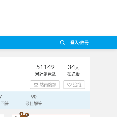
登入/註冊
51149
34
人
累計瀏覽數
在追蹤
站內簡訊
追蹤
7
90
請回答
最佳解答