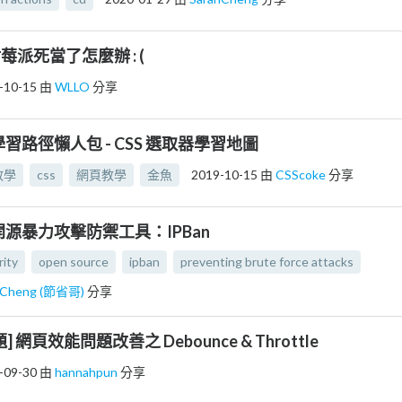
] 樹莓派死當了怎麼辦 : (
-10-15
由
WLLO
分享
學習路徑懶人包 - CSS 選取器學習地圖
教學
css
網頁教學
金魚
2019-10-15
由
CSScoke
分享
開源暴力攻擊防禦工具：IPBan
rity
open source
ipban
preventing brute force attacks
n Cheng (節省哥)
分享
 網頁效能問題改善之 Debounce & Throttle
-09-30
由
hannahpun
分享