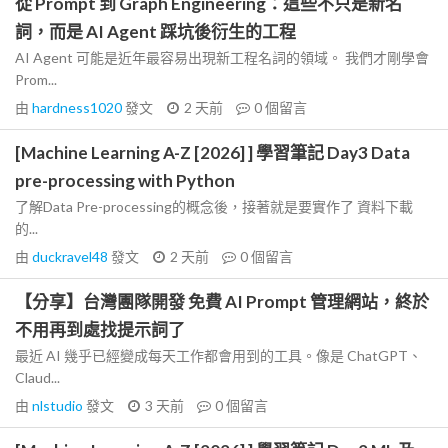
從 Prompt 到 Graph Engineering：這些不只是新名
詞，而是 AI Agent 踩坑後衍生的工程
AI Agent 可能是近年最容易出現新工程名詞的領域。 我們才剛學會
Prom...
由
hardness1020
發文
2 天前
0
個留言
[Machine Learning A-Z [2026] ] 學習筆記 Day3 Data
pre-processing with Python
了解Data Pre-processing的概念後，接著就是要實作了 資料下載
的...
由
duckravel48
發文
2 天前
0
個留言
【分享】台灣團隊開發 免費 AI Prompt 管理網站，終於
不用再到處找提示詞了
最近 AI 幾乎已經變成每天工作都會用到的工具。像是 ChatGPT、
Claud...
由
nlstudio
發文
3 天前
0
個留言