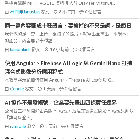
整機台灣製 MIT，4G LTE 模組 非大陸 DrayTek VigorC4...
由
林門神JanusLin
發文
8 小時前
0
個留言
同一篇內容翻成十種語言，要換掉的不只是詞，是節日
我們做的是一套「上傳一張孩子的照片，就寫出並畫出一本繪本」
的產品，內容要以十種語...
由
lumorakids
發文
19 小時前
0
個留言
使用 Angular、Firebase AI Logic 與 Gemini Nano 打造
混合式影像分析應用程式
本教學將示範如何使用 Angular、Firebase AI Logic 與 G...
由
Connie
發文
1 天前
0
個留言
AI 協作不是發帳號：企業要先畫出四條責任邊界
公司替工程師開好企業版 AI 帳號，治理其實還沒開始。 帳號只解決
「誰可以登入」...
由
ryanvale
發文
2 天前
0
個留言