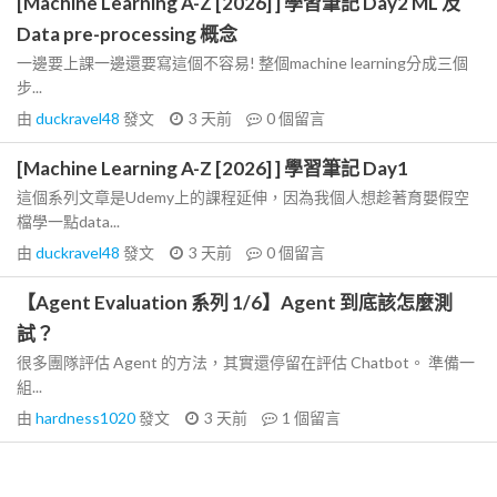
[Machine Learning A-Z [2026] ] 學習筆記 Day2 ML 及
Data pre-processing 概念
一邊要上課一邊還要寫這個不容易! 整個machine learning分成三個
步...
由
duckravel48
發文
3 天前
0
個留言
[Machine Learning A-Z [2026] ] 學習筆記 Day1
這個系列文章是Udemy上的課程延伸，因為我個人想趁著育嬰假空
檔學一點data...
由
duckravel48
發文
3 天前
0
個留言
【Agent Evaluation 系列 1/6】Agent 到底該怎麼測
試？
很多團隊評估 Agent 的方法，其實還停留在評估 Chatbot。 準備一
組...
由
hardness1020
發文
3 天前
1
個留言