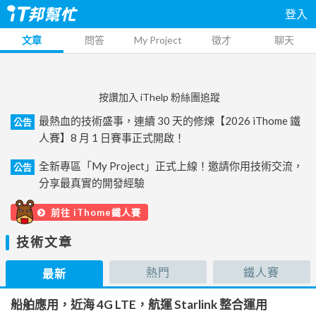
登入
文章
問答
My Project
徵才
聊天
按讚加入 iThelp 粉絲團追蹤
最熱血的技術盛事，連續 30 天的修煉【2026 iThome 鐵
公告
人賽】8 月 1 日賽事正式開啟！
全新專區「My Project」正式上線！邀請你用技術交流，
公告
分享最真實的開發經驗
前往 iThome鐵人賽
技術文章
熱門
鐵人賽
最新
船舶應用，近海 4G LTE，航運 Starlink 整合運用