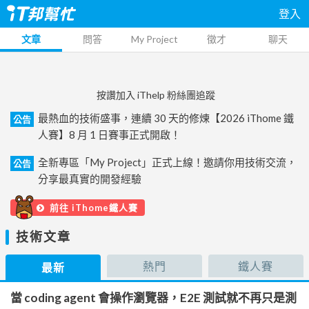
登入
文章
問答
My Project
徵才
聊天
按讚加入 iThelp 粉絲團追蹤
最熱血的技術盛事，連續 30 天的修煉【2026 iThome 鐵
公告
人賽】8 月 1 日賽事正式開啟！
全新專區「My Project」正式上線！邀請你用技術交流，
公告
分享最真實的開發經驗
前往 iThome鐵人賽
技術文章
熱門
鐵人賽
最新
當 coding agent 會操作瀏覽器，E2E 測試就不再只是測