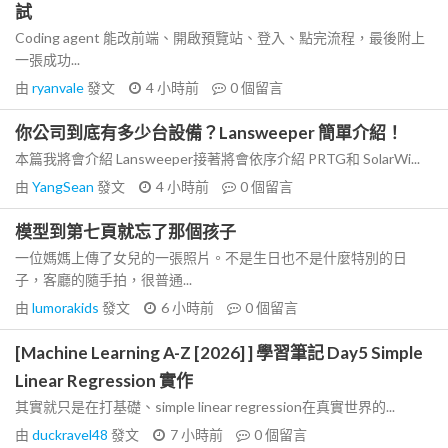
試
Coding agent 能改前端、開啟預覽站、登入、點完流程，最後附上
一張成功...
由
ryanvale
發文
4 小時前
0
個留言
你公司到底有多少台設備？Lansweeper 簡單介紹！
本篇我將會介紹 Lansweeper接著將會依序介紹 PRTG和 SolarWi...
由
YangSean
發文
4 小時前
0
個留言
模型到第七頁就忘了那個孩子
一位媽媽上傳了女兒的一張照片。不是生日也不是什麼特別的日
子，客廳的隨手拍，很普通...
由
lumorakids
發文
6 小時前
0
個留言
[Machine Learning A-Z [2026] ] 學習筆記 Day5 Simple
Linear Regression 實作
其實就只是在打基礎、simple linear regression在真實世界的...
由
duckravel48
發文
7 小時前
0
個留言