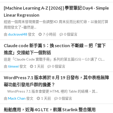
[Machine Learning A-Z [2026] ] 學習筆記 Day4 - Simple
Linear Regression
經過一個周末發現需要一些調整XD 周末反而比較忙碌，以後就打算
周間發文了~雖然是...
由
duckravel48
發文
7 小時前
0
個留言
Claude code 新手篇 5：換 section 不斷線 — 把「當下
進度」交接給下一個對話
這是「Claude Code 實戰手冊」系列的第五篇(G5)。G3 講了 CL...
由
timwei
發文
1 天前
0
個留言
WordPress 7.1 版本將於 8 月 19 日發布，其中表格無障
礙功能引發用戶群的擔憂？
WordPress 7.1 版本會變更 HTML 裡的 Table 的結構，其...
由
Mack Chan
發文
1 天前
0
個留言
船舶應用，近海 4G LTE，航運 Starlink 整合運用