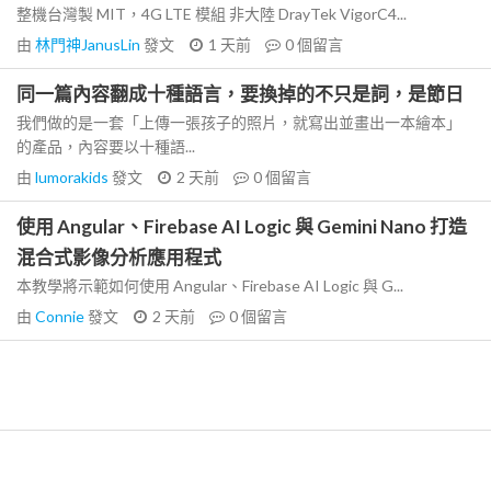
整機台灣製 MIT，4G LTE 模組 非大陸 DrayTek VigorC4...
由
林門神JanusLin
發文
1 天前
0
個留言
同一篇內容翻成十種語言，要換掉的不只是詞，是節日
我們做的是一套「上傳一張孩子的照片，就寫出並畫出一本繪本」
的產品，內容要以十種語...
由
lumorakids
發文
2 天前
0
個留言
使用 Angular、Firebase AI Logic 與 Gemini Nano 打造
混合式影像分析應用程式
本教學將示範如何使用 Angular、Firebase AI Logic 與 G...
由
Connie
發文
2 天前
0
個留言