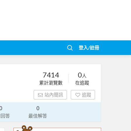
登入/註冊
7414
0
人
累計瀏覽數
在追蹤
站內簡訊
追蹤
0
0
請回答
最佳解答