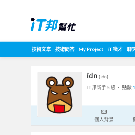
技術文章
技術問答
My Project
iT 徵才
聊
idn
(idn)
iT邦新手 5 級 ‧ 點數
個人背景