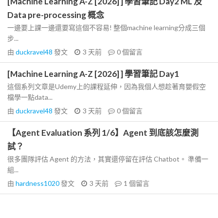
[Machine Learning A-Z [2026] ] 學習筆記 Day2 ML 及
Data pre-processing 概念
一邊要上課一邊還要寫這個不容易! 整個machine learning分成三個
步...
由
duckravel48
發文
3 天前
0
個留言
[Machine Learning A-Z [2026] ] 學習筆記 Day1
這個系列文章是Udemy上的課程延伸，因為我個人想趁著育嬰假空
檔學一點data...
由
duckravel48
發文
3 天前
0
個留言
【Agent Evaluation 系列 1/6】Agent 到底該怎麼測
試？
很多團隊評估 Agent 的方法，其實還停留在評估 Chatbot。 準備一
組...
由
hardness1020
發文
3 天前
1
個留言