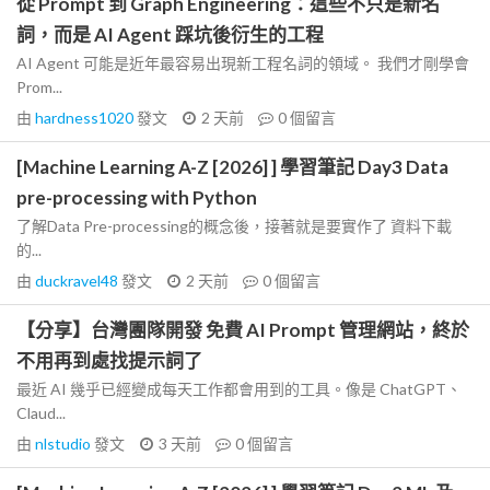
從 Prompt 到 Graph Engineering：這些不只是新名
詞，而是 AI Agent 踩坑後衍生的工程
AI Agent 可能是近年最容易出現新工程名詞的領域。 我們才剛學會
Prom...
由
hardness1020
發文
2 天前
0
個留言
[Machine Learning A-Z [2026] ] 學習筆記 Day3 Data
pre-processing with Python
了解Data Pre-processing的概念後，接著就是要實作了 資料下載
的...
由
duckravel48
發文
2 天前
0
個留言
【分享】台灣團隊開發 免費 AI Prompt 管理網站，終於
不用再到處找提示詞了
最近 AI 幾乎已經變成每天工作都會用到的工具。像是 ChatGPT、
Claud...
由
nlstudio
發文
3 天前
0
個留言