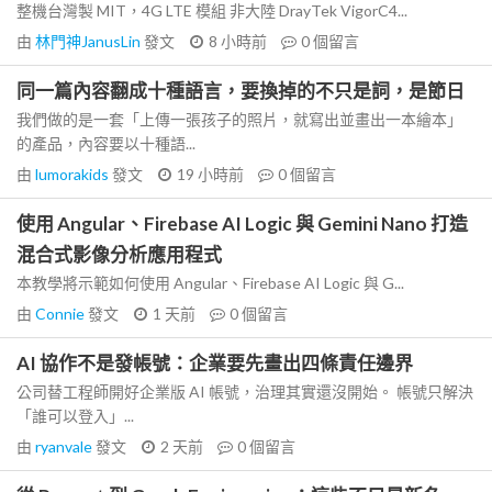
整機台灣製 MIT，4G LTE 模組 非大陸 DrayTek VigorC4...
由
林門神JanusLin
發文
8 小時前
0
個留言
同一篇內容翻成十種語言，要換掉的不只是詞，是節日
我們做的是一套「上傳一張孩子的照片，就寫出並畫出一本繪本」
的產品，內容要以十種語...
由
lumorakids
發文
19 小時前
0
個留言
使用 Angular、Firebase AI Logic 與 Gemini Nano 打造
混合式影像分析應用程式
本教學將示範如何使用 Angular、Firebase AI Logic 與 G...
由
Connie
發文
1 天前
0
個留言
AI 協作不是發帳號：企業要先畫出四條責任邊界
公司替工程師開好企業版 AI 帳號，治理其實還沒開始。 帳號只解決
「誰可以登入」...
由
ryanvale
發文
2 天前
0
個留言