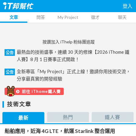
登入
文章
問答
My Project
徵才
聊天
按讚加入 iThelp 粉絲團追蹤
最熱血的技術盛事，連續 30 天的修煉【2026 iThome 鐵
公告
人賽】8 月 1 日賽事正式開啟！
全新專區「My Project」正式上線！邀請你用技術交流，
公告
分享最真實的開發經驗
前往 iThome鐵人賽
技術文章
熱門
鐵人賽
最新
船舶應用，近海 4G LTE，航運 Starlink 整合運用