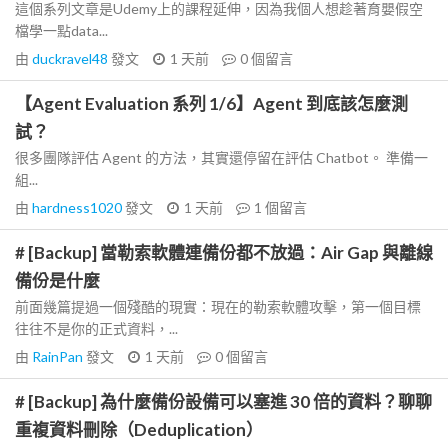
這個系列文章是Udemy上的課程延伸，因為我個人想趁著育嬰假空
檔學一點data...
由
duckravel48
發文
1 天前
0
個留言
【Agent Evaluation 系列 1/6】Agent 到底該怎麼測
試？
很多團隊評估 Agent 的方法，其實還停留在評估 Chatbot。 準備一
組...
由
hardness1020
發文
1 天前
1
個留言
# [Backup] 當勒索軟體連備份都不放過：Air Gap 與離線
備份是什麼
前面幾篇提過一個殘酷的現實：現在的勒索軟體攻擊，第一個目標
往往不是你的正式資料，...
由
RainPan
發文
1 天前
0
個留言
# [Backup] 為什麼備份設備可以塞進 30 倍的資料？聊聊
重複資料刪除（Deduplication）