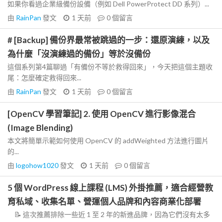
如果你看過企業級備份設備（例如 Dell PowerProtect DD 系列）...
由
RainPan
發文
1 天前
0
個留言
# [Backup] 備份界最常被跳過的一步：還原演練，以及
為什麼「沒演練過的備份」等於沒備份
這個系列第4篇聊過「有備份不等於救得回來」，今天把這個主題收
尾：怎麼確定救得回來...
由
RainPan
發文
1 天前
0
個留言
[OpenCV 學習筆記] 2. 使用 OpenCV 進行影像混合
(Image Blending)
本文將簡單示範如何使用 OpenCV 的 addWeighted 方法進行圖片
的...
由
logohow1020
發文
1 天前
0
個留言
5 個 WordPress 線上課程 (LMS) 外掛推薦，適合經營教
育私域、收集名單、營運個人品牌和內容商業化部署
📝 這次推薦排除一些近 1 至 2 年的新進品牌，因為它們沒有太多