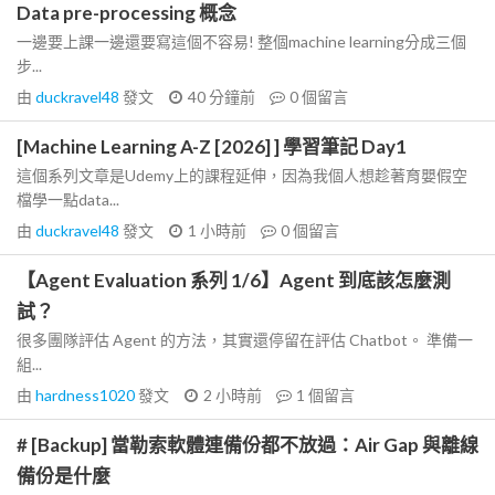
Data pre-processing 概念
一邊要上課一邊還要寫這個不容易! 整個machine learning分成三個
步...
由
duckravel48
發文
40 分鐘前
0
個留言
[Machine Learning A-Z [2026] ] 學習筆記 Day1
這個系列文章是Udemy上的課程延伸，因為我個人想趁著育嬰假空
檔學一點data...
由
duckravel48
發文
1 小時前
0
個留言
【Agent Evaluation 系列 1/6】Agent 到底該怎麼測
試？
很多團隊評估 Agent 的方法，其實還停留在評估 Chatbot。 準備一
組...
由
hardness1020
發文
2 小時前
1
個留言
# [Backup] 當勒索軟體連備份都不放過：Air Gap 與離線
備份是什麼