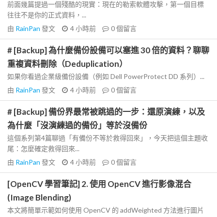
前面幾篇提過一個殘酷的現實：現在的勒索軟體攻擊，第一個目標
往往不是你的正式資料，...
由
RainPan
發文
4 小時前
0
個留言
# [Backup] 為什麼備份設備可以塞進 30 倍的資料？聊聊
重複資料刪除（Deduplication）
如果你看過企業級備份設備（例如 Dell PowerProtect DD 系列）...
由
RainPan
發文
4 小時前
0
個留言
# [Backup] 備份界最常被跳過的一步：還原演練，以及
為什麼「沒演練過的備份」等於沒備份
這個系列第4篇聊過「有備份不等於救得回來」，今天把這個主題收
尾：怎麼確定救得回來...
由
RainPan
發文
4 小時前
0
個留言
[OpenCV 學習筆記] 2. 使用 OpenCV 進行影像混合
(Image Blending)
本文將簡單示範如何使用 OpenCV 的 addWeighted 方法進行圖片