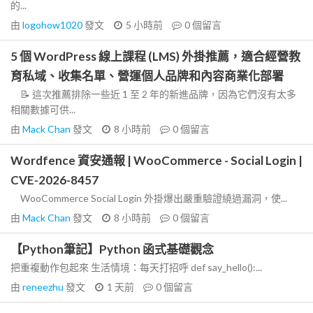
的...
由
logohow1020
發文
5 小時前
0
個留言
5 個 WordPress 線上課程 (LMS) 外掛推薦，適合經營教
育私域、收集名單、營運個人品牌和內容商業化部署
📝 這次推薦排除一些近 1 至 2 年的新進品牌，因為它們沒有太多
相關數據可供...
由
Mack Chan
發文
8 小時前
0
個留言
Wordfence 資安通報 | WooCommerce - Social Login |
CVE-2026-8457
WooCommerce Social Login 外掛爆出嚴重驗證繞過漏洞，使...
由
Mack Chan
發文
8 小時前
0
個留言
【Python筆記】Python 函式基礎觀念
把重複動作包起來 生活情境：每天打招呼 def say_hello():...
由
reneezhu
發文
1 天前
0
個留言