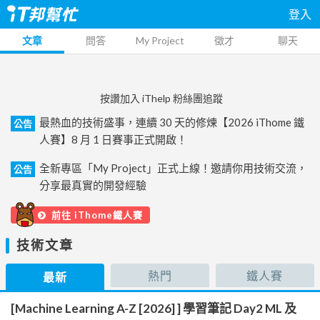
登入
文章
問答
My Project
徵才
聊天
按讚加入 iThelp 粉絲團追蹤
最熱血的技術盛事，連續 30 天的修煉【2026 iThome 鐵
公告
人賽】8 月 1 日賽事正式開啟！
全新專區「My Project」正式上線！邀請你用技術交流，
公告
分享最真實的開發經驗
前往 iThome鐵人賽
技術文章
熱門
鐵人賽
最新
[Machine Learning A-Z [2026] ] 學習筆記 Day2 ML 及