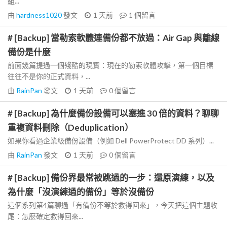
組...
由
hardness1020
發文
1 天前
1
個留言
# [Backup] 當勒索軟體連備份都不放過：Air Gap 與離線
備份是什麼
前面幾篇提過一個殘酷的現實：現在的勒索軟體攻擊，第一個目標
往往不是你的正式資料，...
由
RainPan
發文
1 天前
0
個留言
# [Backup] 為什麼備份設備可以塞進 30 倍的資料？聊聊
重複資料刪除（Deduplication）
如果你看過企業級備份設備（例如 Dell PowerProtect DD 系列）...
由
RainPan
發文
1 天前
0
個留言
# [Backup] 備份界最常被跳過的一步：還原演練，以及
為什麼「沒演練過的備份」等於沒備份
這個系列第4篇聊過「有備份不等於救得回來」，今天把這個主題收
尾：怎麼確定救得回來...