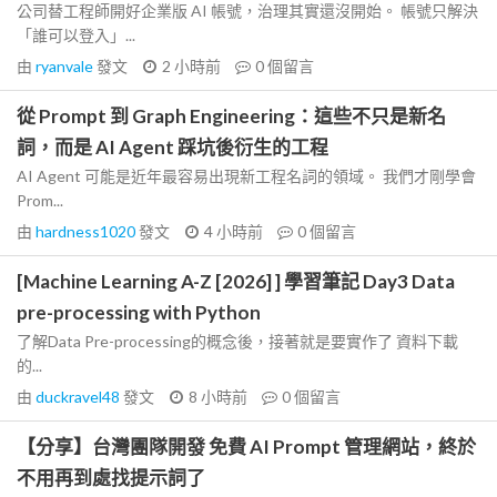
公司替工程師開好企業版 AI 帳號，治理其實還沒開始。 帳號只解決
「誰可以登入」...
由
ryanvale
發文
2 小時前
0
個留言
從 Prompt 到 Graph Engineering：這些不只是新名
詞，而是 AI Agent 踩坑後衍生的工程
AI Agent 可能是近年最容易出現新工程名詞的領域。 我們才剛學會
Prom...
由
hardness1020
發文
4 小時前
0
個留言
[Machine Learning A-Z [2026] ] 學習筆記 Day3 Data
pre-processing with Python
了解Data Pre-processing的概念後，接著就是要實作了 資料下載
的...
由
duckravel48
發文
8 小時前
0
個留言
【分享】台灣團隊開發 免費 AI Prompt 管理網站，終於
不用再到處找提示詞了