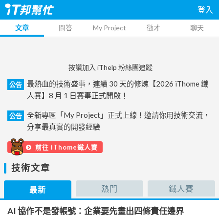
登入
文章
問答
My Project
徵才
聊天
按讚加入 iThelp 粉絲團追蹤
最熱血的技術盛事，連續 30 天的修煉【2026 iThome 鐵
公告
人賽】8 月 1 日賽事正式開啟！
全新專區「My Project」正式上線！邀請你用技術交流，
公告
分享最真實的開發經驗
前往 iThome鐵人賽
技術文章
熱門
鐵人賽
最新
AI 協作不是發帳號：企業要先畫出四條責任邊界