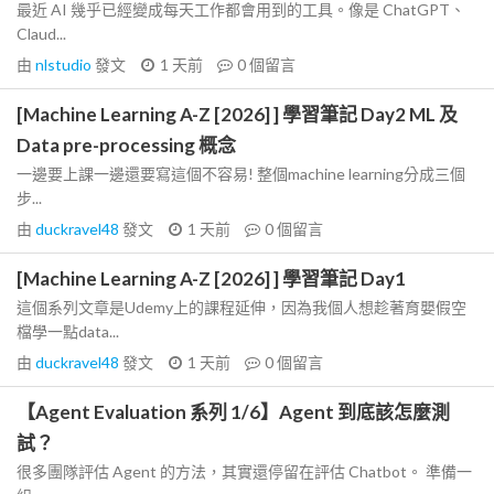
最近 AI 幾乎已經變成每天工作都會用到的工具。像是 ChatGPT、
Claud...
由
nlstudio
發文
1 天前
0
個留言
[Machine Learning A-Z [2026] ] 學習筆記 Day2 ML 及
Data pre-processing 概念
一邊要上課一邊還要寫這個不容易! 整個machine learning分成三個
步...
由
duckravel48
發文
1 天前
0
個留言
[Machine Learning A-Z [2026] ] 學習筆記 Day1
這個系列文章是Udemy上的課程延伸，因為我個人想趁著育嬰假空
檔學一點data...
由
duckravel48
發文
1 天前
0
個留言
【Agent Evaluation 系列 1/6】Agent 到底該怎麼測
試？
很多團隊評估 Agent 的方法，其實還停留在評估 Chatbot。 準備一