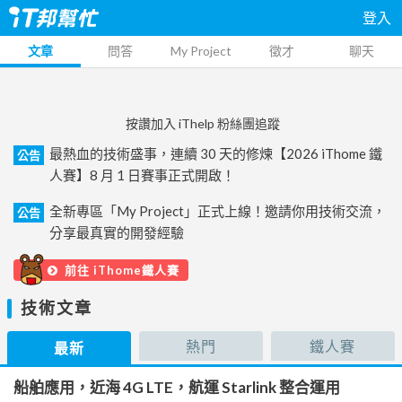
登入
文章
問答
My Project
徵才
聊天
按讚加入 iThelp 粉絲團追蹤
最熱血的技術盛事，連續 30 天的修煉【2026 iThome 鐵
公告
人賽】8 月 1 日賽事正式開啟！
全新專區「My Project」正式上線！邀請你用技術交流，
公告
分享最真實的開發經驗
前往 iThome鐵人賽
技術文章
熱門
鐵人賽
最新
船舶應用，近海 4G LTE，航運 Starlink 整合運用