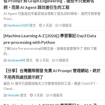
從 Prompt 到 Graph Engineering：這些不只是新名
詞，而是 AI Agent 踩坑後衍生的工程
AI Agent 可能是近年最容易出現新工程名詞的領域。 我們才剛學會
Prom...
由
hardness1020
發文
2 天前
0
個留言
[Machine Learning A-Z [2026] ] 學習筆記 Day3 Data
pre-processing with Python
了解Data Pre-processing的概念後，接著就是要實作了 資料下載
的...
由
duckravel48
發文
2 天前
0
個留言
【分享】台灣團隊開發 免費 AI Prompt 管理網站，終於
不用再到處找提示詞了
最近 AI 幾乎已經變成每天工作都會用到的工具。像是 ChatGPT、
Claud...
由
nlstudio
發文
3 天前
0
個留言