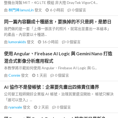
整機台灣製 MIT，4G LTE 模組 非大陸 DrayTek VigorC4...
由
林門神JanusLin
發文
6 小時前
0
個留言
同一篇內容翻成十種語言，要換掉的不只是詞，是節日
我們做的是一套「上傳一張孩子的照片，就寫出並畫出一本繪本」
的產品，內容要以十種語...
由
lumorakids
發文
16 小時前
0
個留言
使用 Angular、Firebase AI Logic 與 Gemini Nano 打造
混合式影像分析應用程式
本教學將示範如何使用 Angular、Firebase AI Logic 與 G...
由
Connie
發文
1 天前
0
個留言
AI 協作不是發帳號：企業要先畫出四條責任邊界
公司替工程師開好企業版 AI 帳號，治理其實還沒開始。 帳號只解決
「誰可以登入」...
由
ryanvale
發文
2 天前
0
個留言