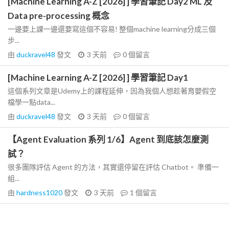
[Machine Learning A-Z [2026] ] 學習筆記 Day2 ML 及
Data pre-processing 概念
一邊要上課一邊還要寫這個不容易! 整個machine learning分成三個
步...
由
duckravel48
發文
3 天前
0
個留言
[Machine Learning A-Z [2026] ] 學習筆記 Day1
這個系列文章是Udemy上的課程延伸，因為我個人想趁著育嬰假空
檔學一點data...
由
duckravel48
發文
3 天前
0
個留言
【Agent Evaluation 系列 1/6】Agent 到底該怎麼測
試？
很多團隊評估 Agent 的方法，其實還停留在評估 Chatbot。 準備一
組...
由
hardness1020
發文
3 天前
1
個留言