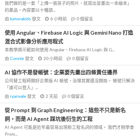
我們做的是一套「上傳一張孩子的照片，就寫出並畫出一本繪本」
的產品，內容要以十種語...
由
lumorakids
發文
6 小時前
0
個留言
使用 Angular、Firebase AI Logic 與 Gemini Nano 打造
混合式影像分析應用程式
本教學將示範如何使用 Angular、Firebase AI Logic 與 G...
由
Connie
發文
20 小時前
0
個留言
AI 協作不是發帳號：企業要先畫出四條責任邊界
公司替工程師開好企業版 AI 帳號，治理其實還沒開始。 帳號只解決
「誰可以登入」...
由
ryanvale
發文
2 天前
0
個留言
從 Prompt 到 Graph Engineering：這些不只是新名
詞，而是 AI Agent 踩坑後衍生的工程
AI Agent 可能是近年最容易出現新工程名詞的領域。 我們才剛學會
Prom...