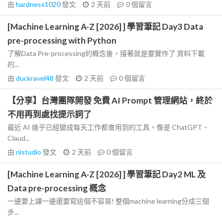
由
hardness1020
發文
2 天前
0
個留言
[Machine Learning A-Z [2026] ] 學習筆記 Day3 Data
pre-processing with Python
了解Data Pre-processing的概念後，接著就是要實作了 資料下載
的...
由
duckravel48
發文
2 天前
0
個留言
【分享】台灣團隊開發 免費 AI Prompt 管理網站，終於
不用再到處找提示詞了
最近 AI 幾乎已經變成每天工作都會用到的工具。像是 ChatGPT、
Claud...
由
nlstudio
發文
2 天前
0
個留言
[Machine Learning A-Z [2026] ] 學習筆記 Day2 ML 及
Data pre-processing 概念
一邊要上課一邊還要寫這個不容易! 整個machine learning分成三個
步...