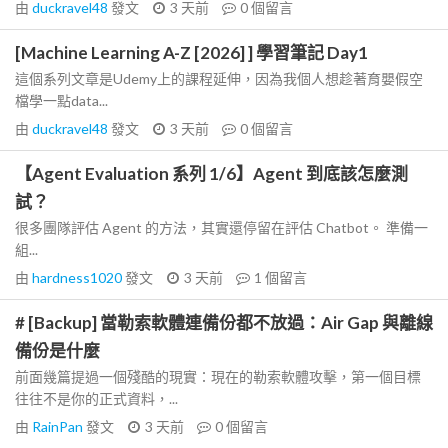
由
duckravel48
發文
3 天前
0
個留言
[Machine Learning A-Z [2026] ] 學習筆記 Day1
這個系列文章是Udemy上的課程延伸，因為我個人想趁著育嬰假空
檔學一點data...
由
duckravel48
發文
3 天前
0
個留言
【Agent Evaluation 系列 1/6】Agent 到底該怎麼測
試？
很多團隊評估 Agent 的方法，其實還停留在評估 Chatbot。 準備一
組...
由
hardness1020
發文
3 天前
1
個留言
# [Backup] 當勒索軟體連備份都不放過：Air Gap 與離線
備份是什麼
前面幾篇提過一個殘酷的現實：現在的勒索軟體攻擊，第一個目標
往往不是你的正式資料，...
由
RainPan
發文
3 天前
0
個留言