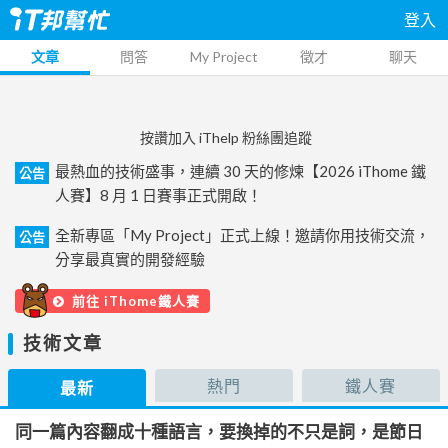
登入
文章
問答
My Project
徵才
聊天
按讚加入 iThelp 粉絲團追蹤
最熱血的技術盛事，連續 30 天的修煉【2026 iThome 鐵
公告
人賽】8 月 1 日賽事正式開啟！
全新專區「My Project」正式上線！邀請你用技術交流，
公告
分享最真實的開發經驗
前往 iThome鐵人賽
技術文章
熱門
鐵人賽
最新
同一篇內容翻成十種語言，要換掉的不只是詞，是節日