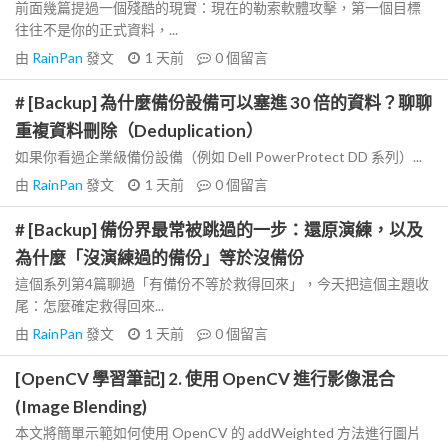
前面幾篇提過一個殘酷的現實：現在的勒索軟體攻擊，第一個目標
往往不是你的正式資料，...
由
RainPan
發文
1 天前
0
個留言
# [Backup] 為什麼備份設備可以塞進 30 倍的資料？聊聊
重複資料刪除（Deduplication）
如果你看過企業級備份設備（例如 Dell PowerProtect DD 系列）...
由
RainPan
發文
1 天前
0
個留言
# [Backup] 備份界最常被跳過的一步：還原演練，以及
為什麼「沒演練過的備份」等於沒備份
這個系列第4篇聊過「有備份不等於救得回來」，今天把這個主題收
尾：怎麼確定救得回來...
由
RainPan
發文
1 天前
0
個留言
[OpenCV 學習筆記] 2. 使用 OpenCV 進行影像混合
(Image Blending)
本文將簡單示範如何使用 OpenCV 的 addWeighted 方法進行圖片