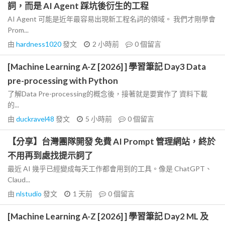
詞，而是 AI Agent 踩坑後衍生的工程
AI Agent 可能是近年最容易出現新工程名詞的領域。 我們才剛學會
Prom...
由
hardness1020
發文
2 小時前
0
個留言
[Machine Learning A-Z [2026] ] 學習筆記 Day3 Data
pre-processing with Python
了解Data Pre-processing的概念後，接著就是要實作了 資料下載
的...
由
duckravel48
發文
5 小時前
0
個留言
【分享】台灣團隊開發 免費 AI Prompt 管理網站，終於
不用再到處找提示詞了
最近 AI 幾乎已經變成每天工作都會用到的工具。像是 ChatGPT、
Claud...
由
nlstudio
發文
1 天前
0
個留言
[Machine Learning A-Z [2026] ] 學習筆記 Day2 ML 及