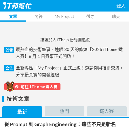
登入
文章
問答
My Project
徵才
聊天
按讚加入 iThelp 粉絲團追蹤
最熱血的技術盛事，連續 30 天的修煉【2026 iThome 鐵
公告
人賽】8 月 1 日賽事正式開啟！
全新專區「My Project」正式上線！邀請你用技術交流，
公告
分享最真實的開發經驗
前往 iThome鐵人賽
技術文章
熱門
鐵人賽
最新
從 Prompt 到 Graph Engineering：這些不只是新名