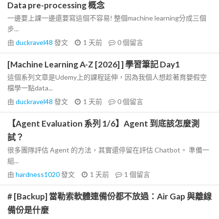
Data pre-processing 概念
一邊要上課一邊還要寫這個不容易! 整個machine learning分成三個
步...
由
duckravel48
發文
1 天前
0
個留言
[Machine Learning A-Z [2026] ] 學習筆記 Day1
這個系列文章是Udemy上的課程延伸，因為我個人想趁著育嬰假空
檔學一點data...
由
duckravel48
發文
1 天前
0
個留言
【Agent Evaluation 系列 1/6】Agent 到底該怎麼測
試？
很多團隊評估 Agent 的方法，其實還停留在評估 Chatbot。 準備一
組...
由
hardness1020
發文
1 天前
1
個留言
# [Backup] 當勒索軟體連備份都不放過：Air Gap 與離線
備份是什麼