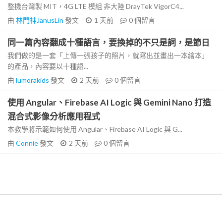
整機台灣製 MIT，4G LTE 模組 非大陸 DrayTek VigorC4...
由
林門神JanusLin
發文
1 天前
0
個留言
同一篇內容翻成十種語言，要換掉的不只是詞，是節日
我們做的是一套「上傳一張孩子的照片，就寫出並畫出一本繪本」
的產品，內容要以十種語...
由
lumorakids
發文
2 天前
0
個留言
使用 Angular、Firebase AI Logic 與 Gemini Nano 打造
混合式影像分析應用程式
本教學將示範如何使用 Angular、Firebase AI Logic 與 G...
由
Connie
發文
2 天前
0
個留言