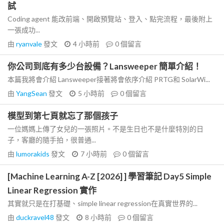
試
Coding agent 能改前端、開啟預覽站、登入、點完流程，最後附上
一張成功...
由
ryanvale
發文
4 小時前
0
個留言
你公司到底有多少台設備？Lansweeper 簡單介紹！
本篇我將會介紹 Lansweeper接著將會依序介紹 PRTG和 SolarWi...
由
YangSean
發文
5 小時前
0
個留言
模型到第七頁就忘了那個孩子
一位媽媽上傳了女兒的一張照片。不是生日也不是什麼特別的日
子，客廳的隨手拍，很普通...
由
lumorakids
發文
7 小時前
0
個留言
[Machine Learning A-Z [2026] ] 學習筆記 Day5 Simple
Linear Regression 實作
其實就只是在打基礎、simple linear regression在真實世界的...
由
duckravel48
發文
8 小時前
0
個留言