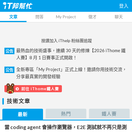
登入
文章
問答
My Project
徵才
聊天
按讚加入 iThelp 粉絲團追蹤
最熱血的技術盛事，連續 30 天的修煉【2026 iThome 鐵
公告
人賽】8 月 1 日賽事正式開啟！
全新專區「My Project」正式上線！邀請你用技術交流，
公告
分享最真實的開發經驗
前往 iThome鐵人賽
技術文章
熱門
鐵人賽
最新
當 coding agent 會操作瀏覽器，E2E 測試就不再只是測