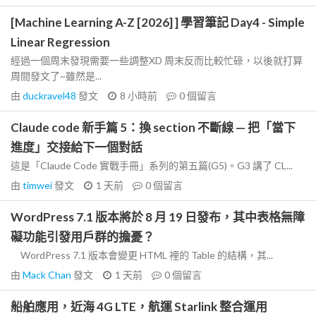
[Machine Learning A-Z [2026] ] 學習筆記 Day4 - Simple
Linear Regression
經過一個周末發現需要一些調整XD 周末反而比較忙碌，以後就打算
周間發文了~雖然是...
由
duckravel48
發文
8 小時前
0
個留言
Claude code 新手篇 5：換 section 不斷線 — 把「當下
進度」交接給下一個對話
這是「Claude Code 實戰手冊」系列的第五篇(G5)。G3 講了 CL...
由
timwei
發文
1 天前
0
個留言
WordPress 7.1 版本將於 8 月 19 日發布，其中表格無障
礙功能引發用戶群的擔憂？
WordPress 7.1 版本會變更 HTML 裡的 Table 的結構，其...
由
Mack Chan
發文
1 天前
0
個留言
船舶應用，近海 4G LTE，航運 Starlink 整合運用