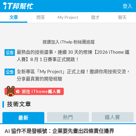
登入
文章
問答
My Project
徵才
聊天
按讚加入 iThelp 粉絲團追蹤
最熱血的技術盛事，連續 30 天的修煉【2026 iThome 鐵
公告
人賽】8 月 1 日賽事正式開啟！
全新專區「My Project」正式上線！邀請你用技術交流，
公告
分享最真實的開發經驗
前往 iThome鐵人賽
技術文章
熱門
鐵人賽
最新
AI 協作不是發帳號：企業要先畫出四條責任邊界