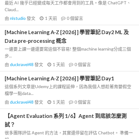
最近 AI 幾乎已經變成每天工作都會用到的工具。像是 ChatGPT、
Claud...
由
nlstudio
發文
1 天前
0
個留言
[Machine Learning A-Z [2026] ] 學習筆記 Day2 ML 及
Data pre-processing 概念
一邊要上課一邊還要寫這個不容易! 整個machine learning分成三個
步...
由
duckravel48
發文
1 天前
0
個留言
[Machine Learning A-Z [2026] ] 學習筆記 Day1
這個系列文章是Udemy上的課程延伸，因為我個人想趁著育嬰假空
檔學一點data...
由
duckravel48
發文
1 天前
0
個留言
【Agent Evaluation 系列 1/6】Agent 到底該怎麼測
試？
很多團隊評估 Agent 的方法，其實還停留在評估 Chatbot。 準備一