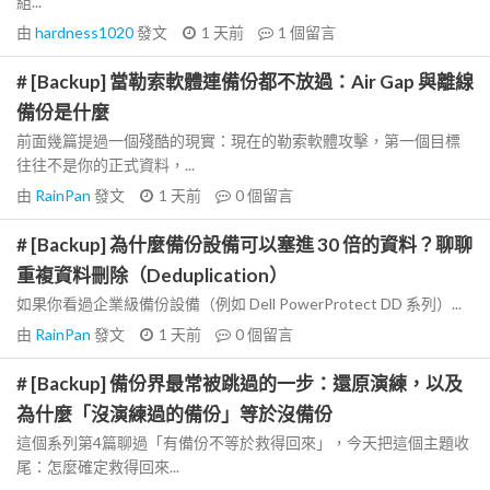
組...
由
hardness1020
發文
1 天前
1
個留言
# [Backup] 當勒索軟體連備份都不放過：Air Gap 與離線
備份是什麼
前面幾篇提過一個殘酷的現實：現在的勒索軟體攻擊，第一個目標
往往不是你的正式資料，...
由
RainPan
發文
1 天前
0
個留言
# [Backup] 為什麼備份設備可以塞進 30 倍的資料？聊聊
重複資料刪除（Deduplication）
如果你看過企業級備份設備（例如 Dell PowerProtect DD 系列）...
由
RainPan
發文
1 天前
0
個留言
# [Backup] 備份界最常被跳過的一步：還原演練，以及
為什麼「沒演練過的備份」等於沒備份
這個系列第4篇聊過「有備份不等於救得回來」，今天把這個主題收
尾：怎麼確定救得回來...