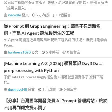
公司替工程師開好企業版 AI 帳號，治理其實還沒開始。 帳號只解決
「誰可以登入」...
由
ryanvale
發文
2 小時前
0
個留言
從 Prompt 到 Graph Engineering：這些不只是新名
詞，而是 AI Agent 踩坑後衍生的工程
AI Agent 可能是近年最容易出現新工程名詞的領域。 我們才剛學會
Prom...
由
hardness1020
發文
5 小時前
0
個留言
[Machine Learning A-Z [2026] ] 學習筆記 Day3 Data
pre-processing with Python
了解Data Pre-processing的概念後，接著就是要實作了 資料下載
的...
由
duckravel48
發文
8 小時前
0
個留言
【分享】台灣團隊開發 免費 AI Prompt 管理網站，終於
不用再到處找提示詞了