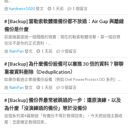
組...
由
hardness1020
發文
1 天前
1
個留言
# [Backup] 當勒索軟體連備份都不放過：Air Gap 與離線
備份是什麼
前面幾篇提過一個殘酷的現實：現在的勒索軟體攻擊，第一個目標
往往不是你的正式資料，...
由
RainPan
發文
1 天前
0
個留言
# [Backup] 為什麼備份設備可以塞進 30 倍的資料？聊聊
重複資料刪除（Deduplication）
如果你看過企業級備份設備（例如 Dell PowerProtect DD 系列）...
由
RainPan
發文
1 天前
0
個留言
# [Backup] 備份界最常被跳過的一步：還原演練，以及
為什麼「沒演練過的備份」等於沒備份
這個系列第4篇聊過「有備份不等於救得回來」，今天把這個主題收
尾：怎麼確定救得回來...