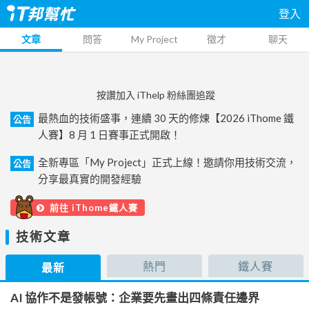
登入
文章
問答
My Project
徵才
聊天
按讚加入 iThelp 粉絲團追蹤
最熱血的技術盛事，連續 30 天的修煉【2026 iThome 鐵
公告
人賽】8 月 1 日賽事正式開啟！
全新專區「My Project」正式上線！邀請你用技術交流，
公告
分享最真實的開發經驗
前往 iThome鐵人賽
技術文章
熱門
鐵人賽
最新
AI 協作不是發帳號：企業要先畫出四條責任邊界