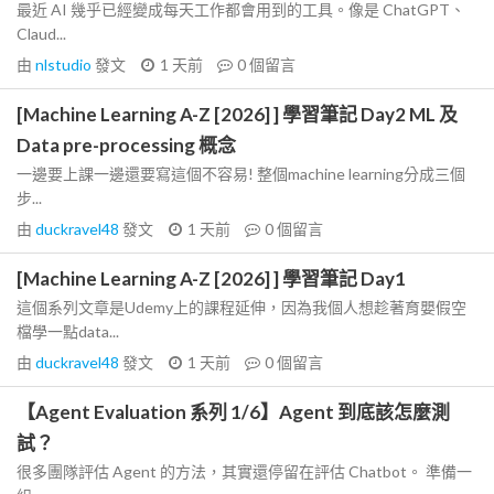
最近 AI 幾乎已經變成每天工作都會用到的工具。像是 ChatGPT、
Claud...
由
nlstudio
發文
1 天前
0
個留言
[Machine Learning A-Z [2026] ] 學習筆記 Day2 ML 及
Data pre-processing 概念
一邊要上課一邊還要寫這個不容易! 整個machine learning分成三個
步...
由
duckravel48
發文
1 天前
0
個留言
[Machine Learning A-Z [2026] ] 學習筆記 Day1
這個系列文章是Udemy上的課程延伸，因為我個人想趁著育嬰假空
檔學一點data...
由
duckravel48
發文
1 天前
0
個留言
【Agent Evaluation 系列 1/6】Agent 到底該怎麼測
試？
很多團隊評估 Agent 的方法，其實還停留在評估 Chatbot。 準備一