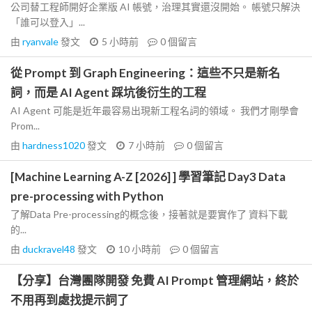
公司替工程師開好企業版 AI 帳號，治理其實還沒開始。 帳號只解決
「誰可以登入」...
由
ryanvale
發文
5 小時前
0
個留言
從 Prompt 到 Graph Engineering：這些不只是新名
詞，而是 AI Agent 踩坑後衍生的工程
AI Agent 可能是近年最容易出現新工程名詞的領域。 我們才剛學會
Prom...
由
hardness1020
發文
7 小時前
0
個留言
[Machine Learning A-Z [2026] ] 學習筆記 Day3 Data
pre-processing with Python
了解Data Pre-processing的概念後，接著就是要實作了 資料下載
的...
由
duckravel48
發文
10 小時前
0
個留言
【分享】台灣團隊開發 免費 AI Prompt 管理網站，終於
不用再到處找提示詞了