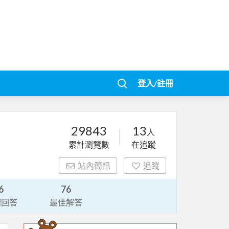
登入/註冊
29843
13
人
累計瀏覽數
在追蹤
站內簡訊
追蹤
6
76
請回答
最佳解答