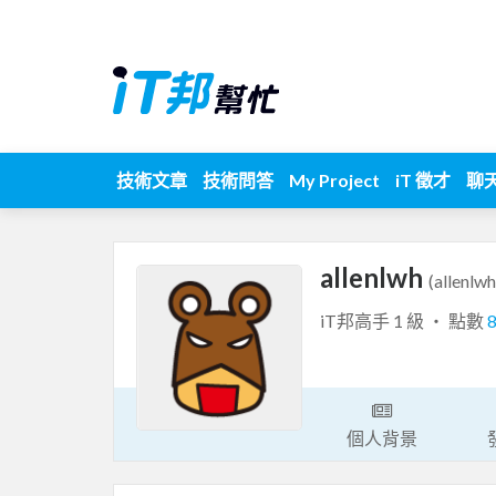
技術文章
技術問答
My Project
iT 徵才
聊
allenlwh
(allenlwh
iT邦高手 1 級 ‧ 點數
個人背景