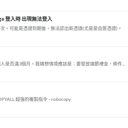
hange 登入時 出現無法登入
入一次。可能是憑證到期後，無法認出新憑證(尤是是自簽憑證)。
依據2024-06-10 端午節，要算一個人是否滿3個月。我猜想情境應該是：要發放端節禮金，條件是需到職滿3個月的同仁。 以2024-06-10結算點，減3個月...
e/COPYALL 超強的複製指令 – robocopy