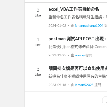
excel_VBA工作表自動命名
0
Like
重新命名工作表名稱就發生錯誤，
2024-01-02
‧ 由
johannachang1004
postman 測試API POST 出現 s
1
Like
我是使用json格式傳送資料(Content-Type
2023-12-25
‧ 由
noway
提問
請問批次檔是否可以查出使用
0
Like
2023-09-18
‧ 由
lemon52025
提問