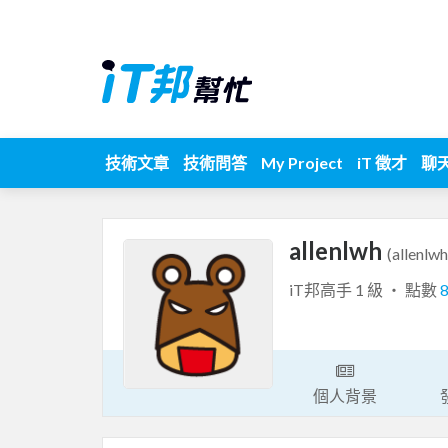
技術文章
技術問答
My Project
iT 徵才
聊
allenlwh
(allenlwh
iT邦高手 1 級 ‧ 點數
個人背景