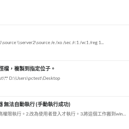
 \\server2\source /e /xo /sec /r:1 /w:1 /reg 1...
py捷徑檔，複製到指定位子。
st\*.* D:\Users\pctest\Desktop
排程器 無法自動執行 (手動執行成功)
可試試以下方法： 1.取消勾選以最高權限執行。2.改為使用者登入才執行。3.將這個工作搬到windows server上去執行。