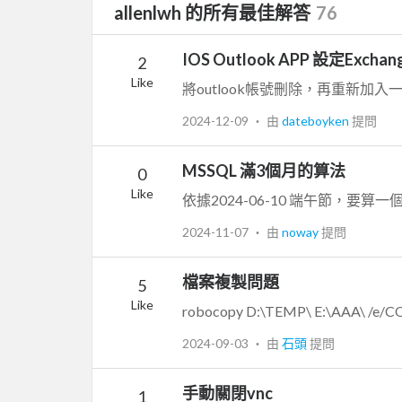
allenlwh 的所有最佳解答
76
IOS Outlook APP 設定Exc
2
Like
將outlook帳號刪除，再重新加
2024-12-09
‧ 由
dateboyken
提問
MSSQL 滿3個月的算法
0
Like
2024-11-07
‧ 由
noway
提問
檔案複製問題
5
Like
robocopy D:\TEMP\ E:\AAA\ /
2024-09-03
‧ 由
石頭
提問
手動關閉vnc
1