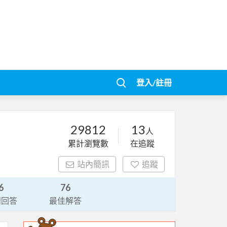
登入/註冊
29812
13
人
累計瀏覽數
在追蹤
站內簡訊
追蹤
6
76
請回答
最佳解答