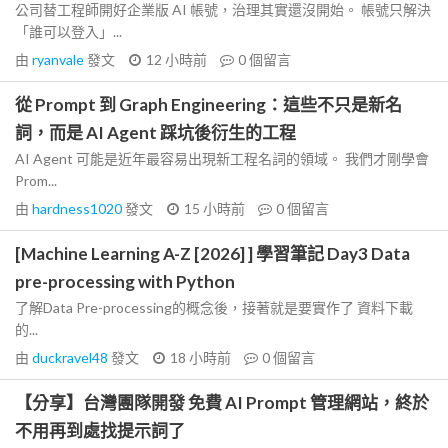
公司替工程師開好企業版 AI 帳號，治理其實還沒開始。 帳號只解決
「誰可以登入」...
由
ryanvale
發文
12 小時前
0
個留言
從 Prompt 到 Graph Engineering：這些不只是新名
詞，而是 AI Agent 踩坑後衍生的工程
AI Agent 可能是近年最容易出現新工程名詞的領域。 我們才剛學會
Prom...
由
hardness1020
發文
15 小時前
0
個留言
[Machine Learning A-Z [2026] ] 學習筆記 Day3 Data
pre-processing with Python
了解Data Pre-processing的概念後，接著就是要實作了 資料下載
的...
由
duckravel48
發文
18 小時前
0
個留言
【分享】台灣團隊開發 免費 AI Prompt 管理網站，終於
不用再到處找提示詞了