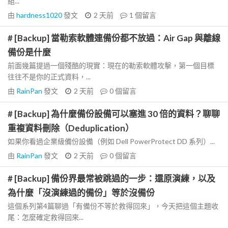
組...
由
hardness1020
發文
2 天前
1
個留言
# [Backup] 當勒索軟體連備份都不放過：Air Gap 與離線
備份是什麼
前面幾篇提過一個殘酷的現實：現在的勒索軟體攻擊，第一個目標
往往不是你的正式資料，...
由
RainPan
發文
2 天前
0
個留言
# [Backup] 為什麼備份設備可以塞進 30 倍的資料？聊聊
重複資料刪除（Deduplication）
如果你看過企業級備份設備（例如 Dell PowerProtect DD 系列）...
由
RainPan
發文
2 天前
0
個留言
# [Backup] 備份界最常被跳過的一步：還原演練，以及
為什麼「沒演練過的備份」等於沒備份
這個系列第4篇聊過「有備份不等於救得回來」，今天把這個主題收
尾：怎麼確定救得回來...