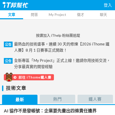
登入
文章
問答
My Project
徵才
聊天
按讚加入 iThelp 粉絲團追蹤
最熱血的技術盛事，連續 30 天的修煉【2026 iThome 鐵
公告
人賽】8 月 1 日賽事正式開啟！
全新專區「My Project」正式上線！邀請你用技術交流，
公告
分享最真實的開發經驗
前往 iThome鐵人賽
技術文章
熱門
鐵人賽
最新
AI 協作不是發帳號：企業要先畫出四條責任邊界