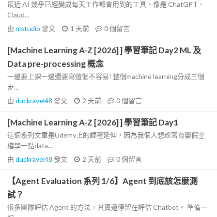
最近 AI 幾乎已經變成每天工作都會用到的工具。像是 ChatGPT、
Claud...
由
nlstudio
發文
1 天前
0
個留言
[Machine Learning A-Z [2026] ] 學習筆記 Day2 ML 及
Data pre-processing 概念
一邊要上課一邊還要寫這個不容易! 整個machine learning分成三個
步...
由
duckravel48
發文
2 天前
0
個留言
[Machine Learning A-Z [2026] ] 學習筆記 Day1
這個系列文章是Udemy上的課程延伸，因為我個人想趁著育嬰假空
檔學一點data...
由
duckravel48
發文
2 天前
0
個留言
【Agent Evaluation 系列 1/6】Agent 到底該怎麼測
試？
很多團隊評估 Agent 的方法，其實還停留在評估 Chatbot。 準備一