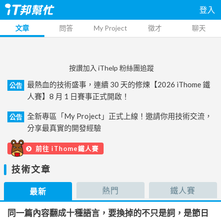
登入
文章
問答
My Project
徵才
聊天
按讚加入 iThelp 粉絲團追蹤
最熱血的技術盛事，連續 30 天的修煉【2026 iThome 鐵
公告
人賽】8 月 1 日賽事正式開啟！
全新專區「My Project」正式上線！邀請你用技術交流，
公告
分享最真實的開發經驗
前往 iThome鐵人賽
技術文章
熱門
鐵人賽
最新
同一篇內容翻成十種語言，要換掉的不只是詞，是節日