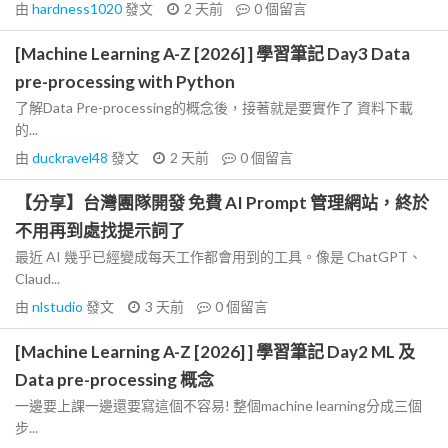
由
hardness1020
發文
2 天前
0
個留言
[Machine Learning A-Z [2026] ] 學習筆記 Day3 Data
pre-processing with Python
了解Data Pre-processing的概念後，接著就是要實作了 資料下載
的...
由
duckravel48
發文
2 天前
0
個留言
【分享】台灣團隊開發 免費 AI Prompt 管理網站，終於
不用再到處找提示詞了
最近 AI 幾乎已經變成每天工作都會用到的工具。像是 ChatGPT、
Claud...
由
nlstudio
發文
3 天前
0
個留言
[Machine Learning A-Z [2026] ] 學習筆記 Day2 ML 及
Data pre-processing 概念
一邊要上課一邊還要寫這個不容易! 整個machine learning分成三個
步...