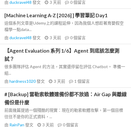
由
duckravel48
發文
3 天前
0
個留言
[Machine Learning A-Z [2026] ] 學習筆記 Day1
這個系列文章是Udemy上的課程延伸，因為我個人想趁著育嬰假空
檔學一點data...
由
duckravel48
發文
3 天前
0
個留言
【Agent Evaluation 系列 1/6】Agent 到底該怎麼測
試？
很多團隊評估 Agent 的方法，其實還停留在評估 Chatbot。 準備一
組...
由
hardness1020
發文
3 天前
1
個留言
# [Backup] 當勒索軟體連備份都不放過：Air Gap 與離線
備份是什麼
前面幾篇提過一個殘酷的現實：現在的勒索軟體攻擊，第一個目標
往往不是你的正式資料，...
由
RainPan
發文
3 天前
0
個留言