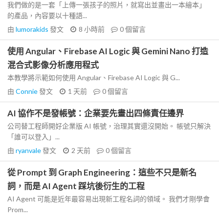
我們做的是一套「上傳一張孩子的照片，就寫出並畫出一本繪本」
的產品，內容要以十種語...
由
lumorakids
發文
8 小時前
0
個留言
使用 Angular、Firebase AI Logic 與 Gemini Nano 打造
混合式影像分析應用程式
本教學將示範如何使用 Angular、Firebase AI Logic 與 G...
由
Connie
發文
1 天前
0
個留言
AI 協作不是發帳號：企業要先畫出四條責任邊界
公司替工程師開好企業版 AI 帳號，治理其實還沒開始。 帳號只解決
「誰可以登入」...
由
ryanvale
發文
2 天前
0
個留言
從 Prompt 到 Graph Engineering：這些不只是新名
詞，而是 AI Agent 踩坑後衍生的工程
AI Agent 可能是近年最容易出現新工程名詞的領域。 我們才剛學會
Prom...