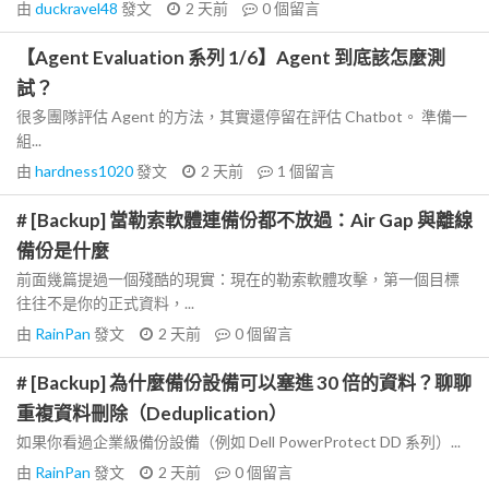
由
duckravel48
發文
2 天前
0
個留言
【Agent Evaluation 系列 1/6】Agent 到底該怎麼測
試？
很多團隊評估 Agent 的方法，其實還停留在評估 Chatbot。 準備一
組...
由
hardness1020
發文
2 天前
1
個留言
# [Backup] 當勒索軟體連備份都不放過：Air Gap 與離線
備份是什麼
前面幾篇提過一個殘酷的現實：現在的勒索軟體攻擊，第一個目標
往往不是你的正式資料，...
由
RainPan
發文
2 天前
0
個留言
# [Backup] 為什麼備份設備可以塞進 30 倍的資料？聊聊
重複資料刪除（Deduplication）
如果你看過企業級備份設備（例如 Dell PowerProtect DD 系列）...
由
RainPan
發文
2 天前
0
個留言