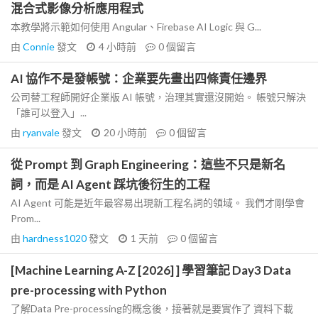
混合式影像分析應用程式
本教學將示範如何使用 Angular、Firebase AI Logic 與 G...
由
Connie
發文
4 小時前
0
個留言
AI 協作不是發帳號：企業要先畫出四條責任邊界
公司替工程師開好企業版 AI 帳號，治理其實還沒開始。 帳號只解決
「誰可以登入」...
由
ryanvale
發文
20 小時前
0
個留言
從 Prompt 到 Graph Engineering：這些不只是新名
詞，而是 AI Agent 踩坑後衍生的工程
AI Agent 可能是近年最容易出現新工程名詞的領域。 我們才剛學會
Prom...
由
hardness1020
發文
1 天前
0
個留言
[Machine Learning A-Z [2026] ] 學習筆記 Day3 Data
pre-processing with Python
了解Data Pre-processing的概念後，接著就是要實作了 資料下載