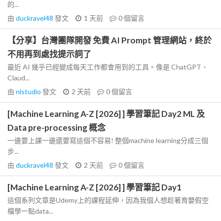
的...
由
duckravel48
發文
1 天前
0
個留言
【分享】台灣團隊開發 免費 AI Prompt 管理網站，終於
不用再到處找提示詞了
最近 AI 幾乎已經變成每天工作都會用到的工具。像是 ChatGPT、
Claud...
由
nlstudio
發文
2 天前
0
個留言
[Machine Learning A-Z [2026] ] 學習筆記 Day2 ML 及
Data pre-processing 概念
一邊要上課一邊還要寫這個不容易! 整個machine learning分成三個
步...
由
duckravel48
發文
2 天前
0
個留言
[Machine Learning A-Z [2026] ] 學習筆記 Day1
這個系列文章是Udemy上的課程延伸，因為我個人想趁著育嬰假空
檔學一點data...