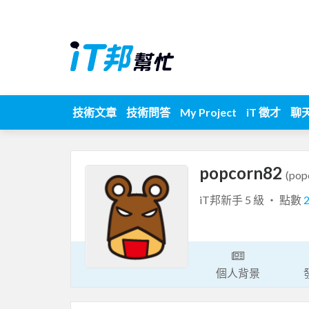
技術文章
技術問答
My Project
iT 徵才
聊
popcorn82
(pop
iT邦新手 5 級 ‧ 點數
個人背景