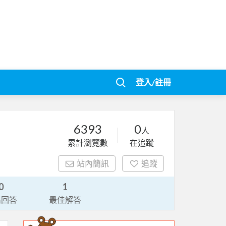
登入/註冊
6393
0
人
累計瀏覽數
在追蹤
站內簡訊
追蹤
0
1
請回答
最佳解答