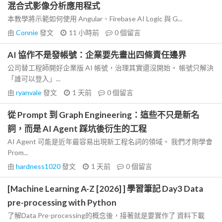
混合式影像分析應用程式
本教學將示範如何使用 Angular、Firebase AI Logic 與 G...
由
Connie
發文
11 小時前
0
個留言
AI 協作不是發帳號：企業要先畫出四條責任邊界
公司替工程師開好企業版 AI 帳號，治理其實還沒開始。 帳號只解決
「誰可以登入」...
由
ryanvale
發文
1 天前
0
個留言
從 Prompt 到 Graph Engineering：這些不只是新名
詞，而是 AI Agent 踩坑後衍生的工程
AI Agent 可能是近年最容易出現新工程名詞的領域。 我們才剛學會
Prom...
由
hardness1020
發文
1 天前
0
個留言
[Machine Learning A-Z [2026] ] 學習筆記 Day3 Data
pre-processing with Python
了解Data Pre-processing的概念後，接著就是要實作了 資料下載