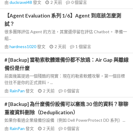
由
duckravel48
發文
2 天前
0
個留言
【Agent Evaluation 系列 1/6】Agent 到底該怎麼測
試？
很多團隊評估 Agent 的方法，其實還停留在評估 Chatbot。 準備一
組...
由
hardness1020
發文
2 天前
1
個留言
# [Backup] 當勒索軟體連備份都不放過：Air Gap 與離線
備份是什麼
前面幾篇提過一個殘酷的現實：現在的勒索軟體攻擊，第一個目標
往往不是你的正式資料，...
由
RainPan
發文
2 天前
0
個留言
# [Backup] 為什麼備份設備可以塞進 30 倍的資料？聊聊
重複資料刪除（Deduplication）
如果你看過企業級備份設備（例如 Dell PowerProtect DD 系列）...
由
RainPan
發文
2 天前
0
個留言