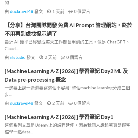
的...
由
duckravel48
發文
1 天前
0
個留言
【分享】台灣團隊開發 免費 AI Prompt 管理網站，終於
不用再到處找提示詞了
最近 AI 幾乎已經變成每天工作都會用到的工具。像是 ChatGPT、
Claud...
由
nlstudio
發文
2 天前
0
個留言
[Machine Learning A-Z [2026] ] 學習筆記 Day2 ML 及
Data pre-processing 概念
一邊要上課一邊還要寫這個不容易! 整個machine learning分成三個
步...
由
duckravel48
發文
2 天前
0
個留言
[Machine Learning A-Z [2026] ] 學習筆記 Day1
這個系列文章是Udemy上的課程延伸，因為我個人想趁著育嬰假空
檔學一點data...